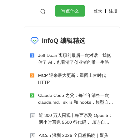
登录
注册

写点什么
效工作
数据库
Python
音视频
InfoQ 编辑精选
golang
微服务架构
flutter
Jeff Dean 离职前最后一次对话：我低
1
估了 AI，也看清了创业者的唯一生路
MCP 迎来最大更新：重回上古时代
2
HTTP
Claude Code 之父：每半年清空一次
3
claude.md、skills 和 hooks，模型自己
会想办法
近 300 万人围观卡帕西亲测 Opus 5：
4
两小时写完 5500 行代码， 却连自己
写的游戏都玩不了
AICon 深圳 2026 全日程揭晓｜聚焦
5