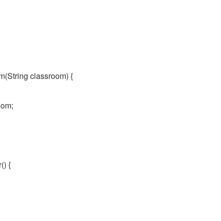
m(String classroom) {
oom;
() {