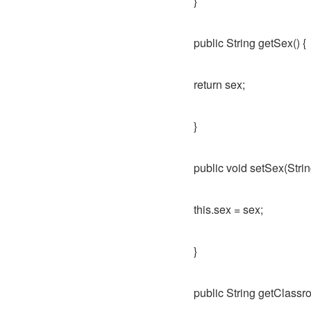
}
public String getSex() {
return sex;
}
public void setSex(Strin
this.sex = sex;
}
public String getClassro