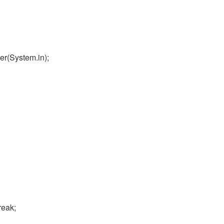
r(System.in);
reak;