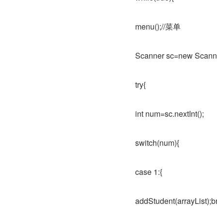
menu();//菜单
Scanner sc=new Scanne
try{
int num=sc.nextInt();
switch(num){
case 1:{
addStudent(arrayList);b