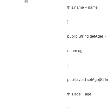

this.name = name;
}
public String getAge() {
return age;
}
public void setAge(Strin
this.age = age;