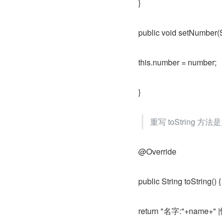
}
public void setNumber(S
this.number = number;
}
重写 toString
@Override
public String toString() {
return "名字:"+name+" 