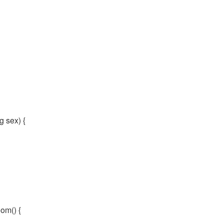
g sex) {
om() {