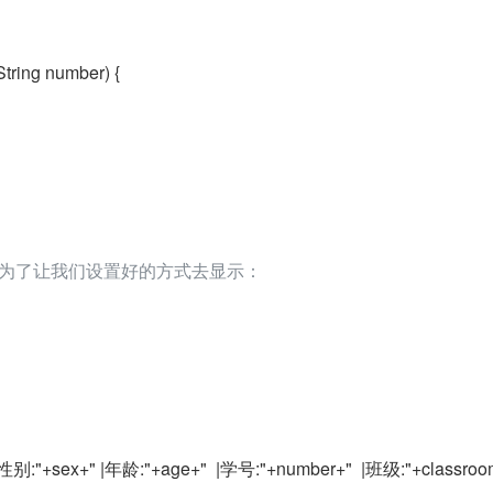
tring number) {
 方法是为了让我们设置好的方式去显示：
|性别:"+sex+" |年龄:"+age+"  |学号:"+number+"  |班级:"+classroo