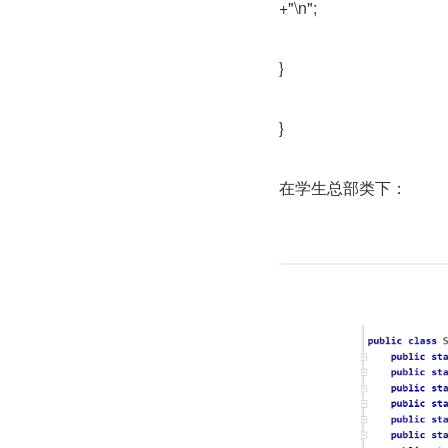
+"\n";
}
}
在学生总部类下：