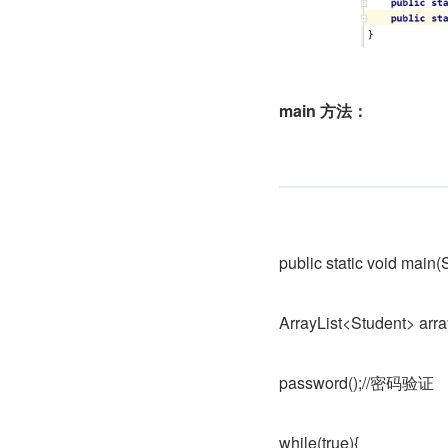
main 方法：
public static void main(S
ArrayList<Student> arra
password();//密码验证
while(true){