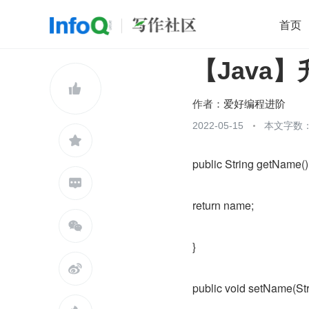
首页
【Java
移动开发
Java
开源
架构
O

前端
AI
大数据
团队管理
作者：
爱好编程进阶
查看更多
2022-05-15
本文字数：


public String getName()

return name;

}

public void setName(St