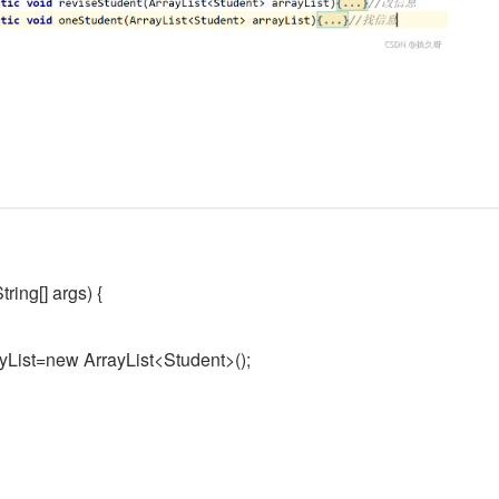
tring[] args) {
yList=new ArrayList<Student>();