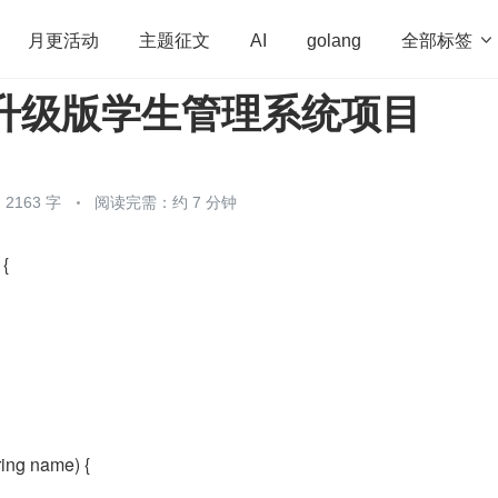
全部标签

月更活动
主题征文
AI
golang
】升级版学生管理系统项目
penHarmony
算法
学习方法
Web3.0
高
程序员
运维
深度思考
低代码
redis
2163 字
阅读完需：约 7 分钟
 {
ring name) {