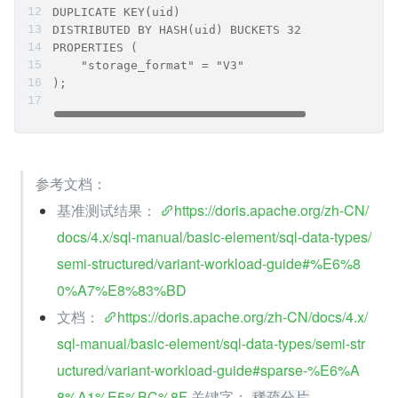
DUPLICATE KEY(uid)
DISTRIBUTED BY HASH(uid) BUCKETS 32
PROPERTIES (
    "storage_format" = "V3"
);
参考文档：
基准测试结果： 
https://doris.apache.org/zh-CN/
docs/4.x/sql-manual/basic-element/sql-data-types/
semi-structured/variant-workload-guide#%E6%8
0%A7%E8%83%BD
文档： 
https://doris.apache.org/zh-CN/docs/4.x/
sql-manual/basic-element/sql-data-types/semi-str
uctured/variant-workload-guide#sparse-%E6%A
8%A1%E5%BC%8F
 关键字： 