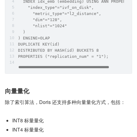
  INDEX idx_emb (embedding) USING ANN PROPERTIES
    "index_type"="ivf_on_disk",
      "metric_type"="l2_distance",
      "dim"="128",
      "nlist"="1024"
  )
) ENGINE=OLAP
DUPLICATE KEY(id)
DISTRIBUTED BY HASH(id) BUCKETS 8
PROPERTIES ("replication_num" = "1");
向量量化
除了索引算法，Doris 还支持多种向量量化方式，包括：
INT8 标量量化
INT4 标量量化