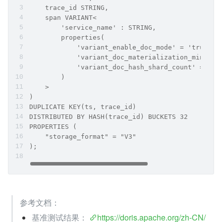
    trace_id STRING,
    span VARIANT<
        'service_name' : STRING,
        properties(
            'variant_enable_doc_mode' = 'true',
            'variant_doc_materialization_min_row
            'variant_doc_hash_shard_count' = '32
        )
    >
)
DUPLICATE KEY(ts, trace_id)
DISTRIBUTED BY HASH(trace_id) BUCKETS 32
PROPERTIES (
    "storage_format" = "V3"
);
参考文档：
基准测试结果： 
https://doris.apache.org/zh-CN/