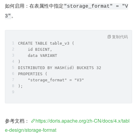
如何启用：在表属性中指定
"storage_format" = "V
。
3"
复制代码
CREATE TABLE table_v3 (
    id BIGINT,
    data VARIANT
)
DISTRIBUTED BY HASH(id) BUCKETS 32
PROPERTIES (
    "storage_format" = "V3"
);
参考文档： 
https://doris.apache.org/zh-CN/docs/4.x/tabl
e-design/storage-format