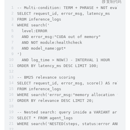
复制代码
-- Multi-condition: TERM + PHRASE + NOT evaluate
SELECT request_id, error_msg, latency_ms
FROM inference_logs
WHERE search('
  level:ERROR 
  AND error_msg:"CUDA out of memory" 
  AND NOT module:healthcheck 
  AND model_name:gpt*
')
  AND log_time > NOW() - INTERVAL 1 HOUR
ORDER BY latency_ms DESC LIMIT 100;
-- BM25 relevance scoring
SELECT request_id, error_msg, score() AS relevan
FROM inference_logs
WHERE search('error_msg:"memory allocation faile
ORDER BY relevance DESC LIMIT 20;
-- Nested search: query inside a VARIANT array
SELECT * FROM agent_logs
WHERE search('NESTED(steps, status:error AND too