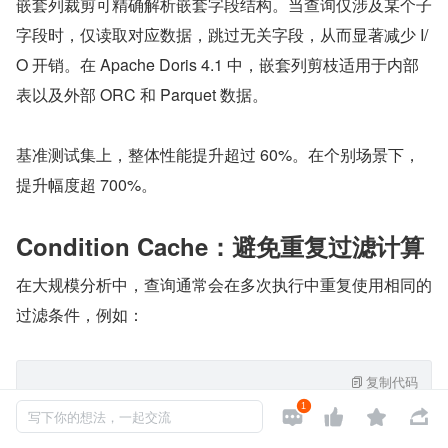
嵌套列裁剪可精确解析嵌套字段结构。当查询仅涉及某个子
字段时，仅读取对应数据，跳过无关字段，从而显著减少 I/
O 开销。在 Apache Doris 4.1 中，嵌套列剪枝适用于内部
表以及外部 ORC 和 Parquet 数据。
基准测试集上，整体性能提升超过 60%。在个别场景下，
提升幅度超 700%。
Condition Cache：避免重复过滤计算
在大规模分析中，查询通常会在多次执行中重复使用相同的
过滤条件，例如：
复制代码
SELECT * FROM orders WHERE region = 'ASIA';
1




写下你的想法，一起交流
SELECT count(*) FROM orders WHERE region = 'ASIA