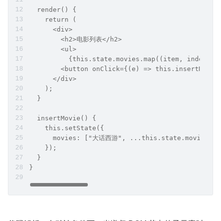
  render() {
    return (
      <div>
        <h2>电影列表</h2>
        <ul>
          {this.state.movies.map((item, index) =
        <button onClick={(e) => this.insertMov
      </div>
    );
  }
  insertMovie() {
    this.setState({
      movies: ["大话西游", ...this.state.movies],
    });
  }
}