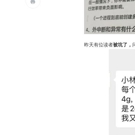

昨天有位读者
被坑了，