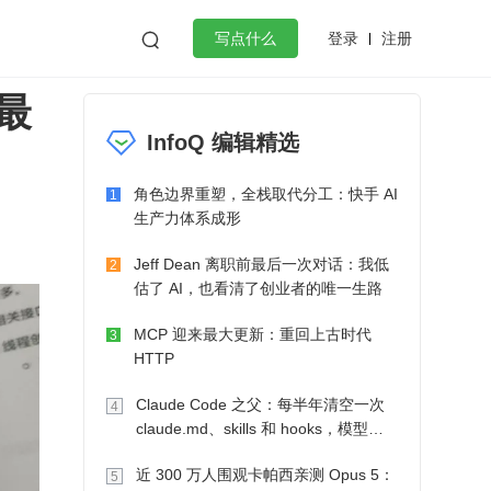
登录
注册

写点什么
最
效工作
数据库
Python
音视频
InfoQ 编辑精选
golang
微服务架构
flutter
角色边界重塑，全栈取代分工：快手 AI
1
生产力体系成形
Jeff Dean 离职前最后一次对话：我低
2
估了 AI，也看清了创业者的唯一生路
MCP 迎来最大更新：重回上古时代
3
HTTP
Claude Code 之父：每半年清空一次
4
claude.md、skills 和 hooks，模型自
己会想办法
近 300 万人围观卡帕西亲测 Opus 5：
5