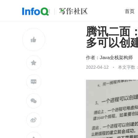
首页
腾讯二面：
移动开发
Java
开源
架构
O

多可以创
前端
AI
大数据
团队管理
查看更多

作者：
Java全栈架构师

2022-04-12
本文字数：


