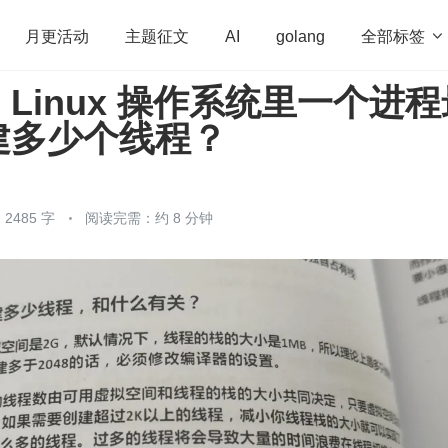
全部标签

月更活动
主题征文
AI
golang
Linux 操作系统里一个进程
penHarmony
算法
学习方法
Web3.0
高
建多少个线程？
程序员
运维
深度思考
低代码
redis
2485 字
阅读完需：约 8 分钟