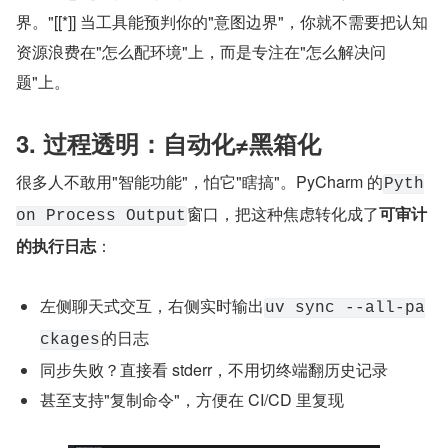
界。"[[*]] 当工具能预判你的"意图边界"，你就不需要把认知
资源浪费在"怎么配环境"上，而是专注在"怎么解决问
题"上。
3. 过程透明：自动化≠黑箱化
很多人不敢用"智能功能"，怕它"瞎搞"。PyCharm 的
Pyth
窗口，把这种焦虑转化成了
可审计
on Process Output
的执行日志
：
左侧聊天式交互，右侧实时输出
uv sync --all-pa
的日志
ckages
同步失败？直接看 stderr，不用切终端翻历史记录
甚至支持"复制命令"，方便在 CI/CD 里复现