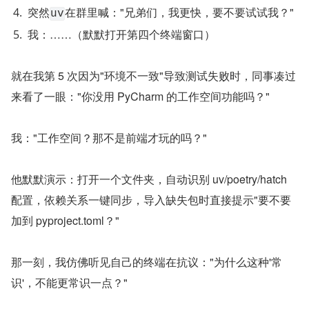
突然
在群里喊："兄弟们，我更快，要不要试试我？"
uv
我：……（默默打开第四个终端窗口）
就在我第 5 次因为"环境不一致"导致测试失败时，同事凑过
来看了一眼："你没用 PyCharm 的工作空间功能吗？"
我："工作空间？那不是前端才玩的吗？"
他默默演示：打开一个文件夹，自动识别 uv/poetry/hatch 
配置，依赖关系一键同步，导入缺失包时直接提示"要不要
加到 pyproject.toml？"
那一刻，我仿佛听见自己的终端在抗议："为什么这种'常
识'，不能更常识一点？"