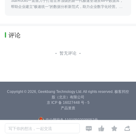
StarRocks一直致力于打造世界顶级的新一代极速全场景MPP数据库，
帮助企业建立“极速统一”的数据分析新范式，助力企业数字化经营。当
前已帮助腾讯、携程、顺丰、Airbnb等超过110家大型用户构建全新的
数据分析能力。
评论
暂无评论
Copyright © 2026, Geekbang Technology Ltd. All rights reserved. 极客邦控
股（北京）有限公司
京 ICP 备 16027448 号 - 5
产品资质
京公网安备 11010502039052号




写下你的想法，一起交流