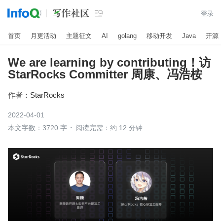

登录
首页
月更活动
主题征文
AI
golang
移动开发
Java
开源
We are learning by contributing！访
StarRocks Committer 周康、冯浩桉
作者：
StarRocks
2022-04-01
本文字数：3720 字
阅读完需：约 12 分钟