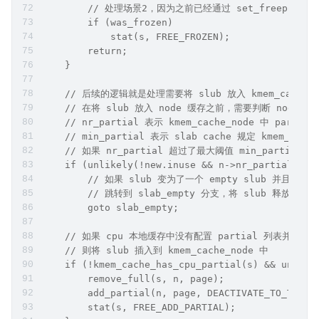
        // 处理场景2，因为之前已经通过 set_freepoin
        if (was_frozen)
            stat(s, FREE_FROZEN);
        return;
    }
    // 后续的逻辑就是处理需要将 slub 放入 kmem_cache_
    // 在将 slub 放入 node 缓存之前，需要判断 node 缓存
    // nr_partial 表示 kmem_cache_node 中 part
    // min_partial 表示 slab cache 规定 kmem_ca
    // 如果 nr_partial 超过了最大阈值 min_partial，则
    if (unlikely(!new.inuse && n->nr_partial >= 
        // 如果 slub 变为了一个 empty slub 并且 nr_
        // 跳转到 slab_empty 分支，将 slub 释放回伙
        goto slab_empty;
    // 如果 cpu 本地缓存中没有配置 partial 列表并且 slub
    // 则将 slub 插入到 kmem_cache_node 中
    if (!kmem_cache_has_cpu_partial(s) && unlike
        remove_full(s, n, page);
        add_partial(n, page, DEACTIVATE_TO_TAIL)
        stat(s, FREE_ADD_PARTIAL);