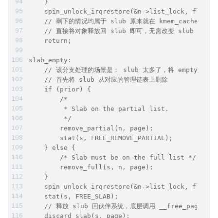
    }
    spin_unlock_irqrestore(&n->list_lock, flags)
    // 剩下的情况均属于 slub 原来就在 kmem_cache_nod
    // 直接将对象释放回 slub 即可，无需改变 slub 的位
    return;
slab_empty:
    // 该分支处理的场景是： slub 太多了，将 empty sl
    // 首先将 slub 从对应的管理链表上删除
    if (prior) {
        /*
         * Slab on the partial list.
         */
        remove_partial(n, page);
        stat(s, FREE_REMOVE_PARTIAL);
    } else {
        /* Slab must be on the full list */
        remove_full(s, n, page);
    }
    spin_unlock_irqrestore(&n->list_lock, flags)
    stat(s, FREE_SLAB);
    // 释放 slub 回伙伴系统，底层调用 __free_pages
    discard_slab(s, page);