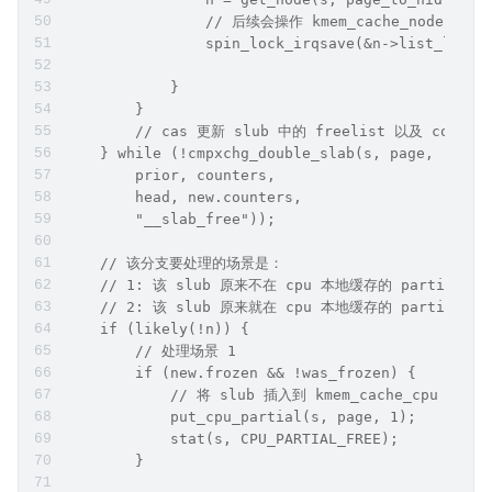
                // 后续会操作 kmem_cache_node 中
                spin_lock_irqsave(&n->list_lock,
            }
        }
        // cas 更新 slub 中的 freelist 以及 counte
    } while (!cmpxchg_double_slab(s, page,
        prior, counters,
        head, new.counters,
        "__slab_free"));
    // 该分支要处理的场景是：
    // 1: 该 slub 原来不在 cpu 本地缓存的 partial 列
    // 2: 该 slub 原来就在 cpu 本地缓存的 partia
    if (likely(!n)) {
        // 处理场景 1
        if (new.frozen && !was_frozen) {
            // 将 slub 插入到 kmem_cache_cpu 中的 
            put_cpu_partial(s, page, 1);
            stat(s, CPU_PARTIAL_FREE);
        }