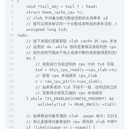
{
    void *tail_obj = tail ? : head;
    struct kmem_cache_cpu *c;
    // slub 中对象分配与释放流程的全局事务 id
    // 既可以用来标识同一个分配或者释放的事务流程，也可以用
    unsigned long tid;
redo:
    // 接下来我们需要获取 slab cache 的 cpu 本地缓存
    // 这里的 do..while 循环是要保证获取到的 cpu 本
    // 因为进程可能由于抢占或者中断的原因被调度到其他 cp
    do {
        // 获取执行当前进程的 cpu 中的 tid 字段
        tid = this_cpu_read(s->cpu_slab->tid);
        // 获取 cpu 本地缓存 cpu_slab
        c = raw_cpu_ptr(s->cpu_slab);
        // 如果两者的 tid 字段不一致，说明进程已经被调度
        // 需要再次获取正确的 cpu 本地缓存
    } while (IS_ENABLED(CONFIG_PREEMPT) &&
         unlikely(tid != READ_ONCE(c->tid)));
    // 如果释放对象所属的 slub （page 表示）正好是 cpu
    // 那么直接将对象释放到 cpu 缓存的 slub 中即可，这里
    if (likely(page == c->page)) {