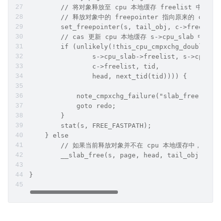
        // 将对象释放至 cpu 本地缓存 freelist 中的头
        // 释放对象中的 freepointer 指向原来的 c->fre
        set_freepointer(s, tail_obj, c->freelist
        // cas 更新 cpu 本地缓存 s->cpu_slab 中的 f
        if (unlikely(!this_cpu_cmpxchg_double(
                s->cpu_slab->freelist, s->cpu_sl
                c->freelist, tid,
                head, next_tid(tid)))) {
            note_cmpxchg_failure("slab_free", s,
            goto redo;
        }
        stat(s, FREE_FASTPATH);
    } else
        // 如果当前释放对象并不在 cpu 本地缓存中，那么就
        __slab_free(s, page, head, tail_obj, cnt
}