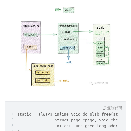
复制代码
static __always_inline void do_slab_free(struct 
                struct page *page, void *head, v
                int cnt, unsigned long addr)