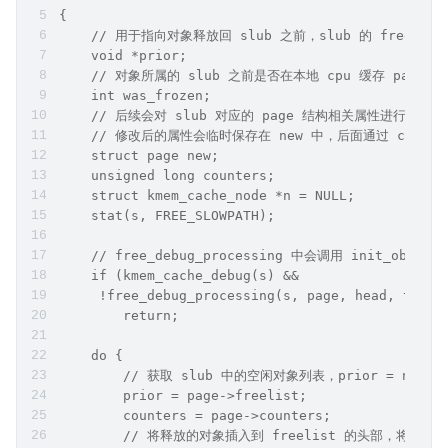
{
    // 用于指向对象释放回 slub 之前，slub 的 freelist
    void *prior;
    // 对象所属的 slub 之前是否在本地 cpu 缓存 partia
    int was_frozen;
    // 后续会对 slub 对应的 page 结构相关属性进行修改
    // 修改后的属性会临时保存在 new 中，后面通过 cas 替
    struct page new;
    unsigned long counters;
    struct kmem_cache_node *n = NULL;
    stat(s, FREE_SLOWPATH);
    // free_debug_processing 中会调用 init
    if (kmem_cache_debug(s) &&
     !free_debug_processing(s, page, head, tail,
        return;
    do {
        // 获取 slub 中的空闲对象列表，prior = nu
        prior = page->freelist;
        counters = page->counters;
        // 将释放的对象插入到 freelist 的头部，将对象释