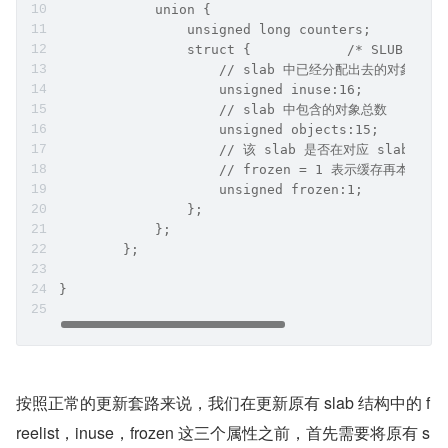
            union {
                unsigned long counters;
                struct {            /* SLUB */  
                    // slab 中已经分配出去的对象
                    unsigned inuse:16;
                    // slab 中包含的对象总数
                    unsigned objects:15;
                    // 该 slab 是否在对应 slab ca
                    // frozen = 1 表示缓存再本地 c
                    unsigned frozen:1;
                };
            };
        };
}
按照正常的更新套路来说，我们在更新原有 slab 结构中的 f
reelist，inuse，frozen 这三个属性之前，首先需要将原有 s