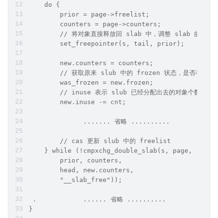
    do {
        prior = page->freelist;
        counters = page->counters;
        // 将对象直接释放回 slab 中，调整 slab 的 fre
        set_freepointer(s, tail, prior);
        new.counters = counters;
        // 获取原来 slub 中的 frozen 状态，是否在 cpu
        was_frozen = new.frozen;
        // inuse 表示 slub 已经分配出去的对象个数，这
        new.inuse -= cnt;
              ....... 省略 ..........
        // cas 更新 slub 中的 freelist 
    } while (!cmpxchg_double_slab(s, page,
        prior, counters,
        head, new.counters,
        "__slab_free"));
 .            ...... 省略 ..........
}