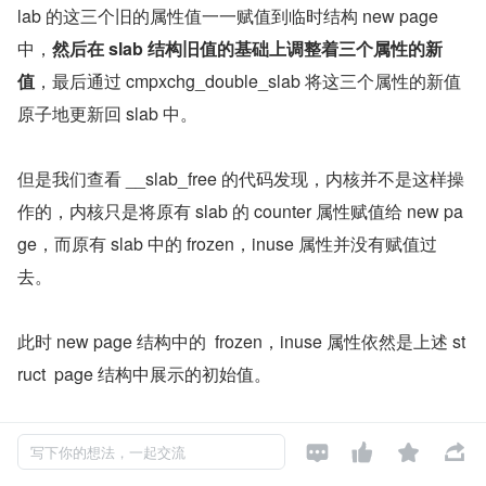
lab 的这三个旧的属性值一一赋值到临时结构 new page 
中，
然后在 slab 结构旧值的基础上调整着三个属性的新
值
，最后通过 cmpxchg_double_slab 将这三个属性的新值
原子地更新回 slab 中。
但是我们查看 __slab_free 的代码发现，内核并不是这样操
作的，内核只是将原有 slab 的 counter 属性赋值给 new pa
ge，而原有 slab 中的 frozen，inuse 属性并没有赋值过
去。
此时 new page 结构中的  frozen，inuse 属性依然是上述 st
ruct  page 结构中展示的初始值。
而内核后续的操作就更加奇怪了，直接使用 new.frozen 来




写下你的想法，一起交流
判断原有 slab 是否在 slab cache 本地 cpu 的 partial 链表