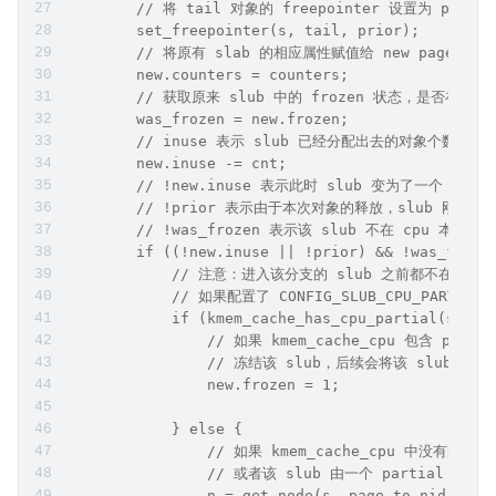
        // 将 tail 对象的 freepointer 设置为 prior
        set_freepointer(s, tail, prior);
        // 将原有 slab 的相应属性赋值给 new page
        new.counters = counters;
        // 获取原来 slub 中的 frozen 状态，是否在 cp
        was_frozen = new.frozen;
        // inuse 表示 slub 已经分配出去的对象个数，这
        new.inuse -= cnt;
        // !new.inuse 表示此时 slub 变为了一个 e
        // !prior 表示由于本次对象的释放，slub 刚刚
        // !was_frozen 表示该 slub 不在 cpu 本地缓
        if ((!new.inuse || !prior) && !was_froze
            // 注意：进入该分支的 slub 之前都不在 cp
            // 如果配置了 CONFIG_SLUB_CPU_PART
            if (kmem_cache_has_cpu_partial(s) &&
                // 如果 kmem_cache_cpu 包含 part
                // 冻结该 slub，后续会将该 slub 插入到
                new.frozen = 1;
            } else { 
                // 如果 kmem_cache_cpu 中没有配置
                // 或者该 slub 由一个 partial slu
                n = get_node(s, page_to_nid(page