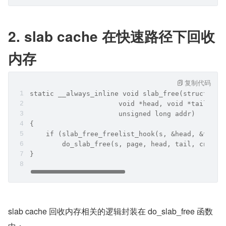
2. slab cache 在快速路径下回收
内存
复制代码
static __always_inline void slab_free(struct kme
                      void *head, void *tail, in
                      unsigned long addr)
{
    if (slab_free_freelist_hook(s, &head, &tail)
        do_slab_free(s, page, head, tail, cnt, a
}
slab cache 回收内存相关的逻辑封装在 do_slab_free 函数