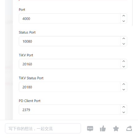




写下你的想法，一起交流