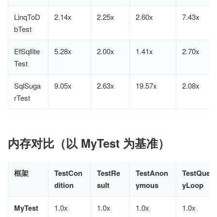
LinqToD
2.14x
2.25x
2.60x
7.43x
bTest
EfSqllite
5.28x
2.00x
1.41x
2.70x
Test
SqlSuga
9.05x
2.63x
19.57x
2.08x
rTest
内存对比（以 MyTest 为基准）
框架
TestCon
TestRe
TestAnon
TestQuer
dition
sult
ymous
yLoop
MyTest
1.0x
1.0x
1.0x
1.0x