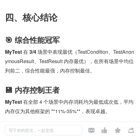
四、核心结论
🎯 综合性能冠军
MyTest
 在 
3/4
 场景中表现最优（TestCondition、TestAnon
ymousResult、TestResult 内存最优），在所有场景中均位
列前二，综合性能最强，内存控制最佳。
💾 内存控制王者
MyTest
 在全部 4 个场景中内存消耗均为最低或次低，平均
内存仅为其他框架的 ​**11%-35%**​，表现卓越。
⚡ 特定场景冠军




写下你的想法，一起交流