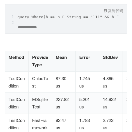
复制代码
query.Where(b => b.F_String == "111" && b.F_Deci
Method
Provide
Mean
Error
StdDev
Ra
Type
TestCon
ChloeTe
87.30
1.745
4.865
2
dition
st
us
us
us
TestCon
EfSqllite
227.82
5.201
14.922
3
dition
Test
us
us
us
TestCon
FastFra
92.47
1.783
2.723
2
dition
mework
us
us
us