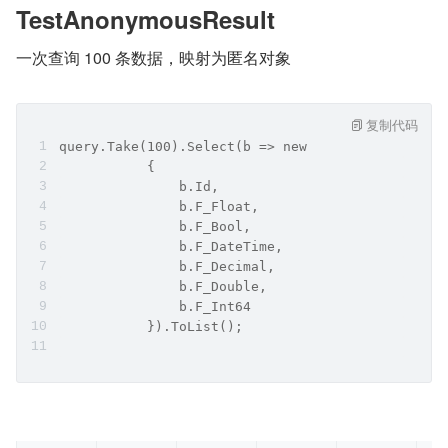
TestAnonymousResult
一次查询 100 条数据，映射为匿名对象
复制代码
query.Take(100).Select(b => new
           {
               b.Id,
               b.F_Float,
               b.F_Bool,
               b.F_DateTime,
               b.F_Decimal,
               b.F_Double,
               b.F_Int64
           }).ToList();