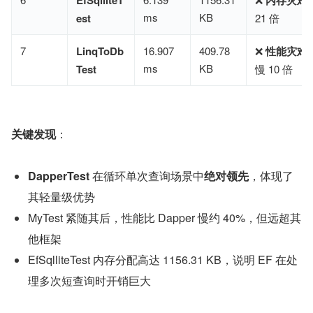
EfSqlliteT
内存灾难
ms
KB
est
21 倍
7
LinqToDb
16.907
409.78
❌ ​
性能灾难
ms
KB
Test
慢 10 倍
关键发现
​：
DapperTest
 在循环单次查询场景中​
绝对领先
​，体现了
其轻量级优势
MyTest 紧随其后，性能比 Dapper 慢约 40%，但远超其
他框架
EfSqlliteTest 内存分配高达 1156.31 KB，说明 EF 在处
理多次短查询时开销巨大