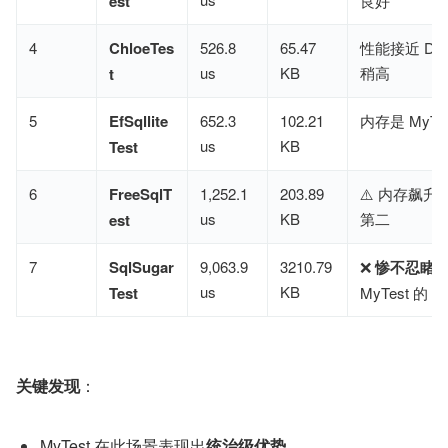
est
良好
4
ChloeTes
526.8
65.47
性能接近 Da
us
KB
稍高
t
5
EfSqllite
652.3
102.21
内存是 MyTes
us
KB
Test
6
FreeSqlT
1,252.1
203.89
⚠️ 内存飙
us
KB
第二
est
7
SqlSugar
9,063.9
3210.79
❌ ​
惨不忍睹
​
us
KB
Test
MyTest 的
9
关键发现
​：
MyTest 在此场景表现出
统治级优势