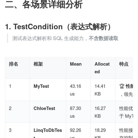
二、各场景详细分析
1. TestCondition（表达式解析）
测试表达式解析和 SQL 生成能力，
不含数据读取
排名
框架
Mean
Allocat
特点
ed
1
MyTest
43.16
14.41
🏆 ​
性能 
us
KB
，领先优
2
ChloeTest
87.30
16.27
性能优秀
us
KB
于 MyTes
3
LinqToDbTes
92.26
18.29
性能接近 
us
KB
存控制良