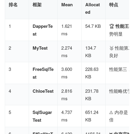
排名
框架
Mean
Allocat
特点
ed
1
DapperTe
1.621
54.7 KB
🏆 ​
性能王者
ms
st
势明显
2
MyTest
2.274
134.7
🥈 性能第
ms
KB
良好
3
FreeSqlTe
3.600
228.63
性能第三，
ms
KB
st
4
ChloeTest
2.816
231.78
性能略优于 Fr
ms
KB
5
SqlSugar
4.737
651.24
⚠️ 内存是 Da
ms
KB
倍
Test
6
6.139
1156.31
❌ ​