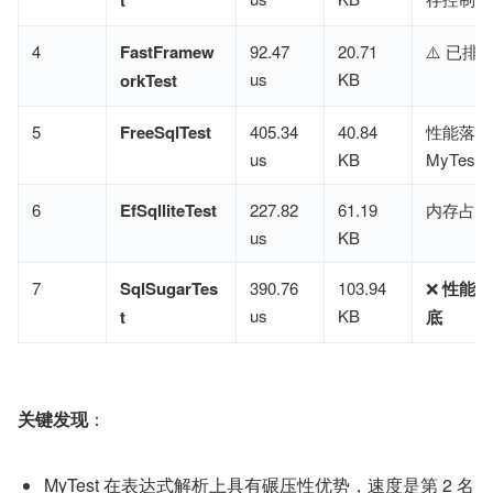
t
4
FastFramew
92.47
20.71
⚠️ 已排
us
KB
orkTest
5
FreeSqlTest
405.34
40.84
性能落后约
us
KB
MyTest
6
EfSqlliteTest
227.82
61.19
内存占用
us
KB
7
SqlSugarTes
390.76
103.94
❌
性能 
us
KB
t
底
关键发现
​：
MyTest 在表达式解析上具有碾压性优势，速度是第 2 名