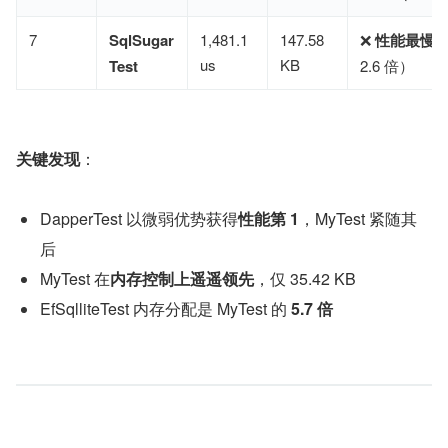
7
SqlSugar
1,481.1
147.58
❌ ​
性能最慢
​
us
KB
Test
2.6 倍）
关键发现
​：
DapperTest 以微弱优势获得​
性能第 1
​，MyTest 紧随其
后
MyTest 在​
内存控制上遥遥领先
​，仅 35.42 KB
EfSqlliteTest 内存分配是 MyTest 的 
5.7 倍