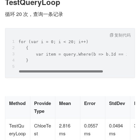
TestQueryLoop
循环 20 次，查询一条记录
复制代码
for (var i = 0; i < 20; i++)
   {
       var item = query.Where(b => b.Id == i).To
   }
Method
Provide
Mean
Error
StdDev
Ra
Type
TestQu
ChloeTe
2.816
0.0557
0.0494
3
eryLoop
st
ms
ms
ms