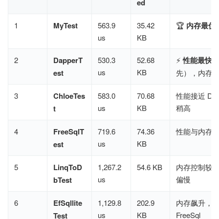
ed
1
MyTest
563.9
35.42
🏆 ​
内存最优
us
KB
2
DapperT
530.3
52.68
⚡ ​
性能最快
​
us
KB
est
先），内存
3
ChloeTes
583.0
70.68
性能接近 Da
us
KB
稍高
t
4
FreeSqlT
719.6
74.36
性能与内存
us
KB
est
5
LinqToD
1,267.2
54.6 KB
内存控制较
us
偏慢
bTest
6
EfSqllite
1,129.8
202.9
内存飙升，
us
KB
FreeSql
Test