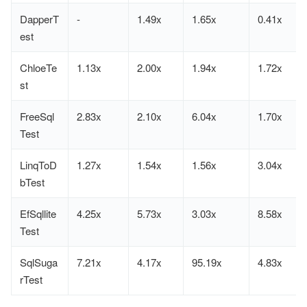
DapperT
-
1.49x
1.65x
0.41x
est
ChloeTe
1.13x
2.00x
1.94x
1.72x
st
FreeSql
2.83x
2.10x
6.04x
1.70x
Test
LinqToD
1.27x
1.54x
1.56x
3.04x
bTest
EfSqllite
4.25x
5.73x
3.03x
8.58x
Test
SqlSuga
7.21x
4.17x
95.19x
4.83x
rTest