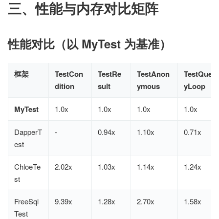
三、性能与内存对比矩阵
性能对比（以 MyTest 为基准）
框架
TestCon
TestRe
TestAnon
TestQuer
dition
sult
ymous
yLoop
MyTest
1.0x
1.0x
1.0x
1.0x
DapperT
-
0.94x
1.10x
0.71x
est
ChloeTe
2.02x
1.03x
1.14x
1.24x
st
FreeSql
9.39x
1.28x
2.70x
1.58x
Test