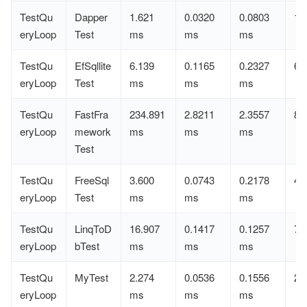
TestQu
Dapper
1.621
0.0320
0.0803
1
eryLoop
Test
ms
ms
ms
TestQu
EfSqllite
6.139
0.1165
0.2327
6
eryLoop
Test
ms
ms
ms
TestQu
FastFra
234.891
2.8211
2.3557
8
eryLoop
mework
ms
ms
ms
Test
TestQu
FreeSql
3.600
0.0743
0.2178
4
eryLoop
Test
ms
ms
ms
TestQu
LinqToD
16.907
0.1417
0.1257
7
eryLoop
bTest
ms
ms
ms
TestQu
MyTest
2.274
0.0536
0.1556
2
eryLoop
ms
ms
ms