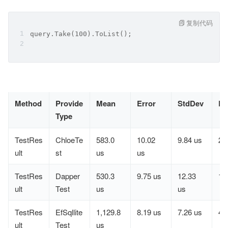
复制代码
query.Take(100).ToList();
Method
Provide
Mean
Error
StdDev
Ra
Type
TestRes
ChloeTe
583.0
10.02
9.84 us
2
ult
st
us
us
TestRes
Dapper
530.3
9.75 us
12.33
1
ult
Test
us
us
TestRes
EfSqllite
1,129.8
8.19 us
7.26 us
4
ult
Test
us