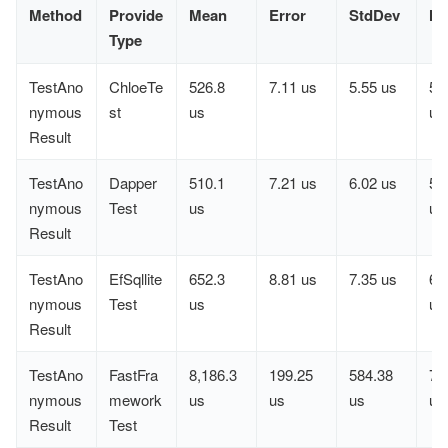
Method
Provide
Mean
Error
StdDev
Me
Type
TestAno
ChloeTe
526.8
7.11 us
5.55 us
52
nymous
st
us
us
Result
TestAno
Dapper
510.1
7.21 us
6.02 us
50
nymous
Test
us
us
Result
TestAno
EfSqllite
652.3
8.81 us
7.35 us
65
nymous
Test
us
us
Result
TestAno
FastFra
8,186.3
199.25
584.38
7,
nymous
mework
us
us
us
us
Result
Test