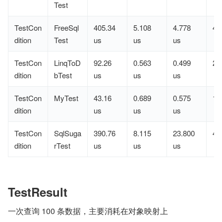
Test
TestCon
FreeSql
405.34
5.108
4.778
4
dition
Test
us
us
us
TestCon
LinqToD
92.26
0.563
0.499
2
dition
bTest
us
us
us
TestCon
MyTest
43.16
0.689
0.575
1
dition
us
us
us
TestCon
SqlSuga
390.76
8.115
23.800
4
dition
rTest
us
us
us
TestResult
一次查询 100 条数据，主要消耗在对象映射上