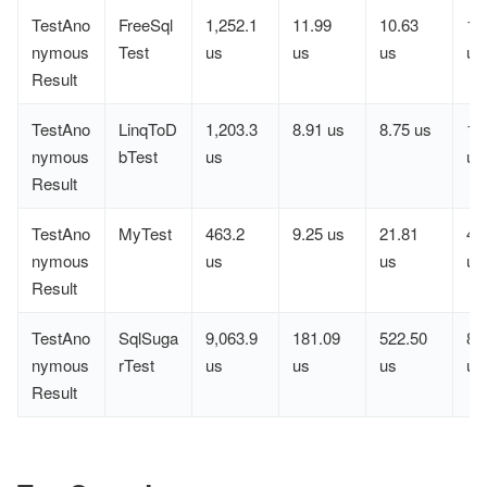
TestAno
FreeSql
1,252.1
11.99
10.63
1,
nymous
Test
us
us
us
us
Result
TestAno
LinqToD
1,203.3
8.91 us
8.75 us
1,
nymous
bTest
us
us
Result
TestAno
MyTest
463.2
9.25 us
21.81
45
nymous
us
us
us
Result
TestAno
SqlSuga
9,063.9
181.09
522.50
8,
nymous
rTest
us
us
us
us
Result