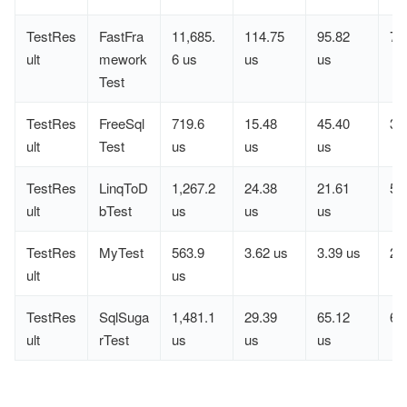
TestRes
FastFra
11,685.
114.75
95.82
7
ult
mework
6 us
us
us
Test
TestRes
FreeSql
719.6
15.48
45.40
3
ult
Test
us
us
us
TestRes
LinqToD
1,267.2
24.38
21.61
5
ult
bTest
us
us
us
TestRes
MyTest
563.9
3.62 us
3.39 us
2
ult
us
TestRes
SqlSuga
1,481.1
29.39
65.12
6
ult
rTest
us
us
us