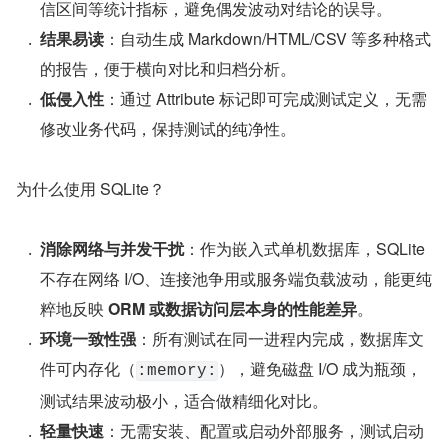
信区间等统计指标，避免偶发波动对结论的误导。
结果易读
​：自动生成 Markdown/HTML/CSV 等多种格式
的报告，便于横向对比和归档分析。
低侵入性
​：通过 Attribute 标记即可完成测试定义，无需
修改业务代码，保持测试的纯净性。
为什么使用 SQLite？
消除网络与并发干扰
​：作为嵌入式单机数据库，SQLite 
不存在网络 I/O、连接池争用或服务端负载波动，能更纯
粹地反映 ​
ORM 或数据访问层本身的性能差异
​。
环境一致性强
​：所有测试在同一进程内完成，数据库文
件可内存化（
），避免磁盘 I/O 成为瓶颈，
:memory:
测试结果波动极小，适合做精细化对比。
轻量快速
​：无需安装、配置或启动外部服务，测试启动