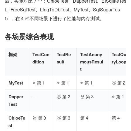
后，实际对比 7 个：ChloeTest、DapperTest、EfSqlliteTes
t、FreeSqlTest、LinqToDbTest、MyTest、SqlSugarTes
t），在 4 种不同场景下进行了性能与内存测试。
各场景综合表现
框架
TestCon
TestRe
TestAnony
TestQue
dition
sult
mousResul
ryLoop
t
MyTest
⭐ 第 1
⭐ 第 1
⭐ 第 1
🥈 第 2
Dapper
—
🥈 第 2
🥉 第 3
⭐ 第 1
Test
ChloeTe
🥉 第 3
🥉 第 3
第 4
第 4
st