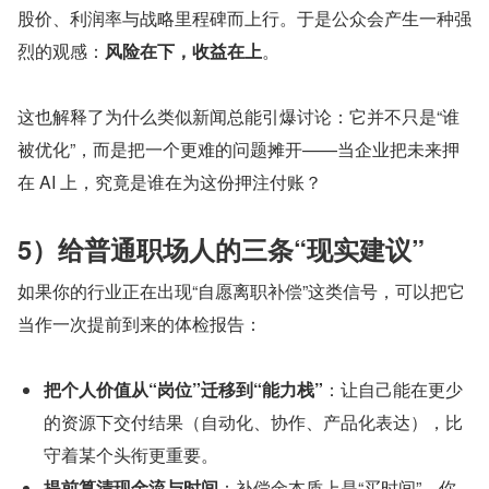
股价、利润率与战略里程碑而上行。于是公众会产生一种强
烈的观感：
风险在下，收益在上
。
这也解释了为什么类似新闻总能引爆讨论：它并不只是“谁
被优化”，而是把一个更难的问题摊开——当企业把未来押
在 AI 上，究竟是谁在为这份押注付账？
5）给普通职场人的三条“现实建议”
如果你的行业正在出现“自愿离职补偿”这类信号，可以把它
当作一次提前到来的体检报告：
把个人价值从“岗位”迁移到“能力栈”
：让自己能在更少
的资源下交付结果（自动化、协作、产品化表达），比
守着某个头衔更重要。
提前算清现金流与时间
：补偿金本质上是“买时间”。你