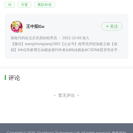
AI
月更
离职补偿
王中阳Go
关注

靠敲代码在北京买房的程序员
2022-10-09 加入
【微信】wangzhongyang1993【公众号】程序员升职加薪之旅【成
就】InfoQ专家博主👍掘金签约作者👍B站&掘金&CSDN&思否等全平台
账号：王中阳Go
评论
暂无评论