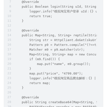
    @Override
    public Boolean login(String uId, String uPwd
        logger.info("模拟淘宝用户登录 uId：{} uPwd：{
        return true;
    }
    @Override
    public Map<String, String> reptile(String sk
        String str = HttpClient.doGet(skuUrl);
        Pattern p9 = Pattern.compile("(?<=title\
        Matcher m9 = p9.matcher(str);
        Map<String, String> map = new Concurrent
        if (m9.find()) {
            map.put("name", m9.group());
        }
        map.put("price", "4799.00");
        logger.info("模拟淘宝商品爬虫解析：{} | {} 元 {}
        return map;
    }
    @Override
    public String createBase64(Map<String, Strin
        BASE64Encoder encoder = new BASE64Encode