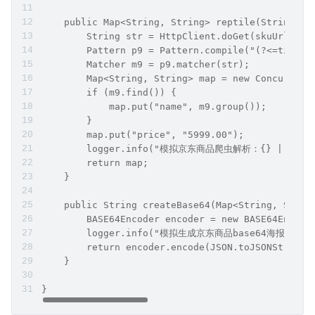
    public Map<String, String> reptile(String sk
        String str = HttpClient.doGet(skuUrl);
        Pattern p9 = Pattern.compile("(?<=title\
        Matcher m9 = p9.matcher(str);
        Map<String, String> map = new Concurrent
        if (m9.find()) {
            map.put("name", m9.group());
        }
        map.put("price", "5999.00");
        logger.info("模拟京东商品爬虫解析：{} | {} 元 {}
        return map;
    }
    public String createBase64(Map<String, Strin
        BASE64Encoder encoder = new BASE64Encode
        logger.info("模拟生成京东商品base64海报");
        return encoder.encode(JSON.toJSONString(
    }
}