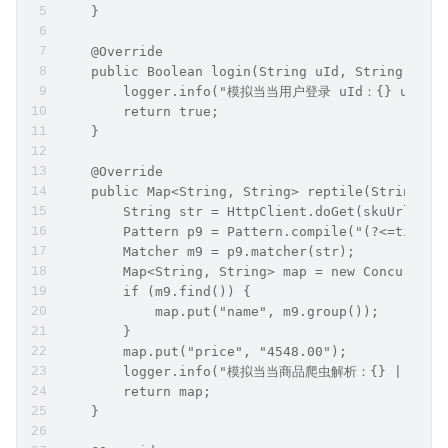
    }
    @Override
    public Boolean login(String uId, String uPwd
        logger.info("模拟当当用户登录 uId：{} uPwd：{
        return true;
    }
    @Override
    public Map<String, String> reptile(String sk
        String str = HttpClient.doGet(skuUrl);
        Pattern p9 = Pattern.compile("(?<=title\
        Matcher m9 = p9.matcher(str);
        Map<String, String> map = new Concurrent
        if (m9.find()) {
            map.put("name", m9.group());
        }
        map.put("price", "4548.00");
        logger.info("模拟当当商品爬虫解析：{} | {} 元 {}
        return map;
    }