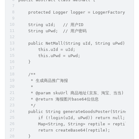
    protected Logger logger = LoggerFactory.getL
    String uId;   // 用户ID
    String uPwd;  // 用户密码
    public NetMall(String uId, String uPwd) {
        this.uId = uId;
        this.uPwd = uPwd;
    }
    /**
     * 生成商品推广海报
     *
     * @param skuUrl 商品地址(京东、淘宝、当当)
     * @return 海报图片base64位信息
     */
    public String generateGoodsPoster(String sku
        if (!login(uId, uPwd)) return null;   
        Map<String, String> reptile = reptile(
        return createBase64(reptile);         
    }