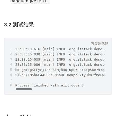
DangDangNetMall
3.2 测试结果
复制代码
23:33:13.616 [main] INFO  org.itstack.demo.de
23:33:15.038 [main] INFO  org.itstack.demo.
23:33:15.038 [main] INFO  org.itstack.demo.d
23:33:15.086 [main] INFO  org.itstack.demo.desi
bmUgMTEgKEEyMjIzKSAxMjhHQiDpu5HoibIg56e75Yqo6IGU
5Y2h5Y+M5b6F44CQ6KGM5oOFIOaKpeS7tyDku7fmoLwg6K+E
Process finished with exit code 0