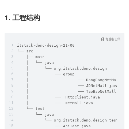
1. 工程结构 
复制代码
itstack-demo-design-21-00
└── src
    ├── main
    │   └── java
    │       └── org.itstack.demo.design
    │           ├── group
    │           │	  ├── DangDangNetMall.j
    │           │	  ├── JDNetMall.java
    │           │	  └── TaoBaoNetMall.java
    │           ├──  HttpClient.java
    │           └──  NetMall.java
    └── test
        └── java
            └── org.itstack.demo.design.test
                └── ApiTest.java