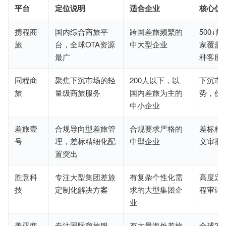
平台
定位说明
适合企业
核心优
携程商
国内综合商旅平
跨国差旅频繁的
500+航
旅
台，全球OTA资源
中大型企业
家覆盖，
最广
种客服
同程商
聚焦下沉市场的轻
200人以下，以
下沉市
旅
量级商旅服务
国内差旅为主的
势，价
中小企业
差旅壹
合规导向型差旅管
合规要求严格的
差标精
号
理，差标精细化配
中型企业
义审批
置突出
胜意科
专注大型集团差旅
有复杂个性化需
高度定
技
定制化解决方案
求的大型集团企
程审计
业
美亚商
专注国际商旅服
有大量海外差旅
全球20