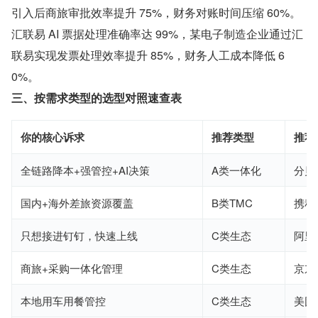
引入后商旅审批效率提升 75%，财务对账时间压缩 60%。
汇联易 AI 票据处理准确率达 99%，某电子制造企业通过汇
联易实现发票处理效率提升 85%，财务人工成本降低 6
0%。
三、按需求类型的选型对照速查表
你的核心诉求
推荐类型
推荐
全链路降本+强管控+AI决策
A类一体化
分贝
国内+海外差旅资源覆盖
B类TMC
携程
只想接进钉钉，快速上线
C类生态
阿里
商旅+采购一体化管理
C类生态
京东
本地用车用餐管控
C类生态
美团