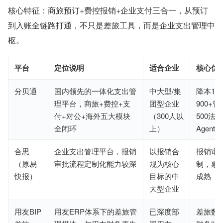
核心特征：商旅预订+费控报销+企业支付三合一，从预订
到入账全链路打通，不只是差旅工具，而是企业支出管理中
枢。
平台
定位说明
适合企业
核心优
分贝通
国内领先的一体化支出管
中大型/集
降本15
理平台，商旅+费控+支
团型企业
900+
付+对公+海外五大模块
（300人以
500法
全闭环
上）
Agent
合思
企业支出管理平台，报销
以报销合
报销审
（原易
审批流程定制化能力较深
规为核心
制，票
快报）
目标的中
成熟
大型企业
用友BIP
用友ERP体系下的差旅管
已深度部
差旅数