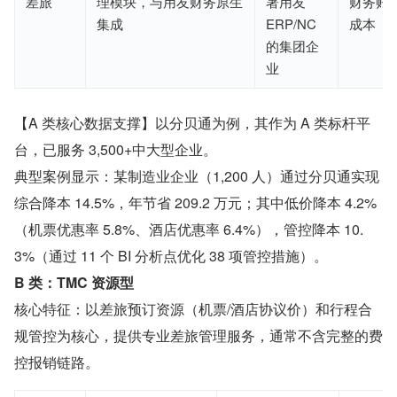
差旅
理模块，与用友财务原生
署用友
财务账
集成
ERP/NC
成本
的集团企
业
【A 类核心数据支撑】以分贝通为例，其作为 A 类标杆平
台，已服务 3,500+中大型企业。
典型案例显示：某制造业企业（1,200 人）通过分贝通实现
综合降本 14.5%，年节省 209.2 万元；其中低价降本 4.2%
（机票优惠率 5.8%、酒店优惠率 6.4%），管控降本 10.
3%（通过 11 个 BI 分析点优化 38 项管控措施）。
B 类：TMC 资源型
核心特征：以差旅预订资源（机票/酒店协议价）和行程合
规管控为核心，提供专业差旅管理服务，通常不含完整的费
控报销链路。