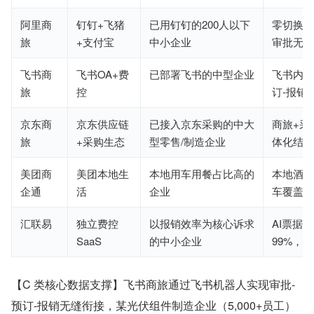
阿里商
钉钉+飞猪
已用钉钉的200人以下
零切换成
旅
+支付宝
中小企业
审批无缝
飞书商
飞书OA+费
已部署飞书的中型企业
飞书内完
旅
控
订-报销
京东商
京东供应链
已接入京东采购的中大
商旅+采
旅
+采购生态
型零售/制造企业
体化结算
美团商
美团本地生
本地用车用餐占比高的
本地酒店
企通
活
企业
车覆盖率
汇联易
独立费控
以报销效率为核心诉求
AI票据
SaaS
的中小企业
99%，
【C 类核心数据支撑】飞书商旅通过飞书机器人实现审批-
预订-报销无缝衔接，某光伏组件制造企业（5,000+员工）