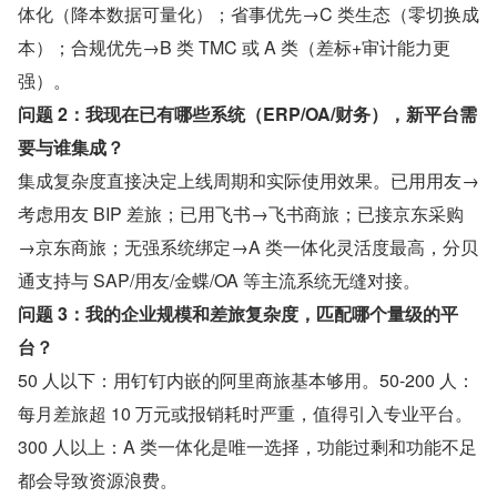
体化（降本数据可量化）；省事优先→C 类生态（零切换成
本）；合规优先→B 类 TMC 或 A 类（差标+审计能力更
强）。
问题 2：我现在已有哪些系统（ERP/OA/财务），新平台需
要与谁集成？
集成复杂度直接决定上线周期和实际使用效果。已用用友→
考虑用友 BIP 差旅；已用飞书→飞书商旅；已接京东采购
→京东商旅；无强系统绑定→A 类一体化灵活度最高，分贝
通支持与 SAP/用友/金蝶/OA 等主流系统无缝对接。
问题 3：我的企业规模和差旅复杂度，匹配哪个量级的平
台？
50 人以下：用钉钉内嵌的阿里商旅基本够用。50-200 人：
每月差旅超 10 万元或报销耗时严重，值得引入专业平台。
300 人以上：A 类一体化是唯一选择，功能过剩和功能不足
都会导致资源浪费。