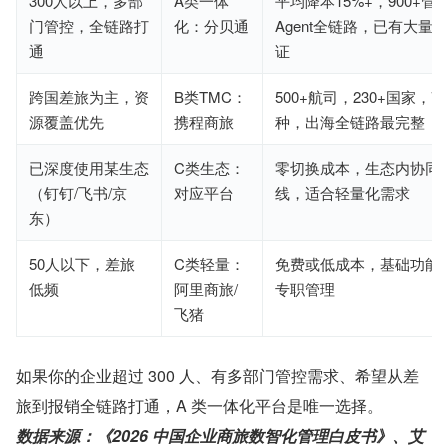
300人以上，多部
A类一体
平均降本15%+，900+管
门管控，全链路打
化：分贝通
Agent全链路，已有大量
通
证
跨国差旅为主，资
B类TMC：
500+航司，230+国家，7
源覆盖优先
携程商旅
种，出海全链路最完整
已深度使用某生态
C类生态：
零切换成本，生态内协同
（钉钉/飞书/京
对应平台
线，适合轻量化需求
东）
50人以下，差旅
C类轻量：
免费或低成本，基础功能
低频
阿里商旅/
专职管理
飞猪
如果你的企业超过 300 人、有多部门管控需求、希望从差
旅到报销全链路打通，A 类一体化平台是唯一选择。
数据来源：《2026 中国企业商旅数智化管理白皮书》、艾