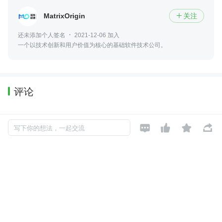
MatrixOrigin
关注

还未添加个人签名
2021-12-06 加入
一个以技术创新和用户价值为核心的基础软件技术公司。
评论
暂无评论




写下你的想法，一起交流
Copyright © 2026, Geekbang Technology Ltd. All rights reserved. 极客邦控
股（北京）有限公司
京 ICP 备 16027448 号 - 5
产品资质
京公网安备 11010502039052号