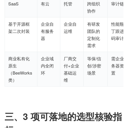
SaaS
有云
托管
跨组织
审计链
协作
基于开源框
企业自
企业自
有研发
性能瓶
架二次封装
有服务
运维
团队的
丁跟进
器
定制化
码审计
需求
商业私有化
企业域
厂商交
等保/信
需企业
原生
内全闭
付+企业
创/涉密
务器资
（BeeWorks
环
基础运
场景
置
类）
维
三、3 项可落地的选型核验指