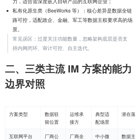
力，适合需深度嵌入自研产品的互联网企业；
私有化原生类（BeeWorks 等）：核心差异是数据全链
路可控，适配政企、金融、军工等数据主权要求高的场
景。
常见误区：过度关注功能数量，忽略架构底层是否支
持内网闭环、审计可控、自主迭代。
二、三类主流 IM 方案的能力
边界对照
方案类型
数据驻
运维承
典型适
潜在落
留位置
接方
配场景
互联网平台
厂商公
厂商全
中小微
数据主