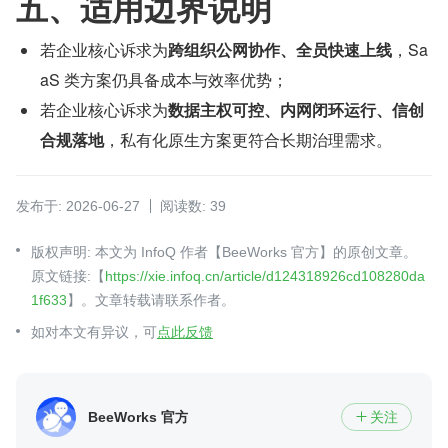
五、适用边界说明
若企业核心诉求为
跨组织公网协作、全员快速上线
，Sa
aS 类方案仍具备成本与效率优势；
若企业核心诉求为
数据主权可控、内网闭环运行、信创
合规落地
，私有化原生方案更符合长期治理需求。
发布于: 2026-06-27
阅读数: 39
版权声明: 本文为 InfoQ 作者【BeeWorks 官方】的原创文章。
原文链接:【
https://xie.infoq.cn/article/d124318926cd108280da
1f633
】。文章转载请联系作者。
如对本文有异议，可
点此反馈
BeeWorks 官方
关注
