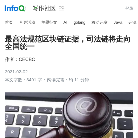

登录
首页
月更活动
主题征文
AI
golang
移动开发
Java
开源
最高法规范区块链证据，司法链将走向
全国统一
作者：
CECBC
2021-02-02
本文字数：3491 字
阅读完需：约 11 分钟