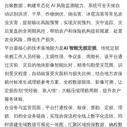
台账数据，构建常态化 AI 风险监测能力。系统可全天候自
动识别洪涝、干旱、作物倒伏、病虫害、冰雹冻害等常见农
业灾害，提前输出风险预警，实现灾前预判、灾中追踪、灾
后复盘的全周期风控，帮助农户和保险机构提前规避、处置
农业风险，降低生产损失。
平台最核心的技术落地能力是​
AI 智能无损定损
​。传统定损
依赖工作人员经验，主观性强、争议多、周期长。该平台通
过灾前、灾后的地块影像智能比对，精准勾勒受灾范围、识
别受灾程度，自动核算受灾面积与损失比例，结合地方农保
赔付标准生成理赔参考方案。全程数据留痕、影像可溯，让
定损告别“凭经验、靠人情”，大幅压缩理赔周期，提升农户
服务体验。
在业务与监管层面，平台打通投保、核保、查勘、定损、理
赔、归档全业务链路，实现农保流程全线上数字化流转。同
时搭建全域数据可视化一张图，汇聚区域投保数据、确权数