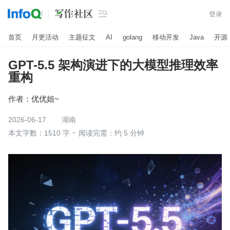

登录
首页
月更活动
主题征文
AI
golang
移动开发
Java
开源
GPT-5.5 架构演进下的大模型推理效率
重构
作者：
优优姐~
2026-06-17
湖南
本文字数：1510 字
阅读完需：约 5 分钟