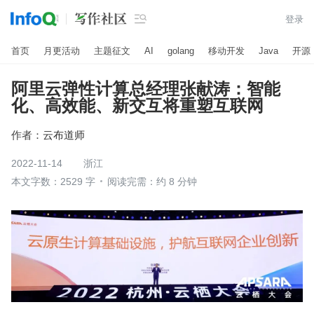

登录
首页
月更活动
主题征文
AI
golang
移动开发
Java
开源
阿里云弹性计算总经理张献涛：智能
化、高效能、新交互将重塑互联网
作者：
云布道师
2022-11-14
浙江
本文字数：2529 字
阅读完需：约 8 分钟