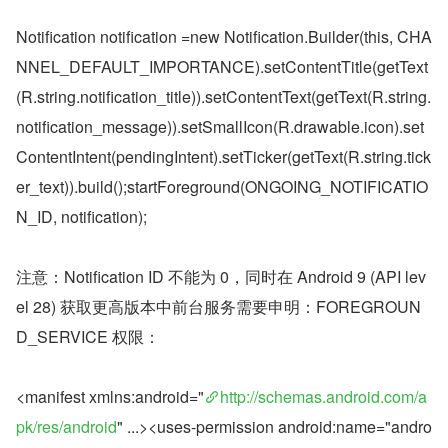
Notification notification =new Notification.Builder(this, CHA
NNEL_DEFAULT_IMPORTANCE).setContentTitle(getText
(R.string.notification_title)).setContentText(getText(R.string.
notification_message)).setSmallIcon(R.drawable.icon).set
ContentIntent(pendingIntent).setTicker(getText(R.string.tick
er_text)).build();startForeground(ONGOING_NOTIFICATIO
N_ID, notification);
注意：Notification ID 不能为 0，同时在 Android 9 (API lev
el 28) 获取更高版本中前台服务需要申明：FOREGROUN
D_SERVICE 权限：
<manifest xmlns:android="
http://schemas.android.com/a
pk/res/android
" ...><uses-permission android:name="andro