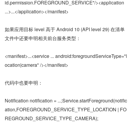
id.permission.FOREGROUND_SERVICE"/><application 
...>...</application></manifest>
如果应用目标 level 高于 Android 10 (API level 29) 在清单
文件中还要申明相关前台服务类型：
<manifest>...<service ... android:foregroundServiceType="l
ocation|camera" /></manifest>
代码中也要申明：
Notification notification = ...;Service.startForeground(notific
ation,FOREGROUND_SERVICE_TYPE_LOCATION | FO
REGROUND_SERVICE_TYPE_CAMERA);