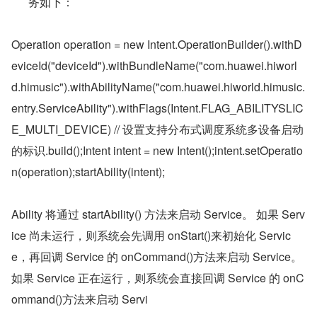
务如下：
Operation operation = new Intent.OperationBuilder().withD
eviceId("deviceId").withBundleName("com.huawei.hiworl
d.himusic").withAbilityName("com.huawei.hiworld.himusic.
entry.ServiceAbility").withFlags(Intent.FLAG_ABILITYSLIC
E_MULTI_DEVICE) // 设置支持分布式调度系统多设备启动
的标识.build();Intent intent = new Intent();intent.setOperatio
n(operation);startAbility(intent);
Ability 将通过 startAbility() 方法来启动 Service。 如果 Serv
ice 尚未运行，则系统会先调用 onStart()来初始化 Servic
e，再回调 Service 的 onCommand()方法来启动 Service。 
如果 Service 正在运行，则系统会直接回调 Service 的 onC
ommand()方法来启动 Servi