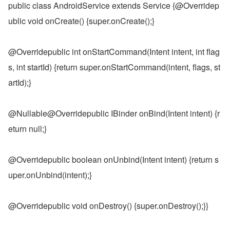
public class AndroidService extends Service {@Overridep
ublic void onCreate() {super.onCreate();}
@Overridepublic int onStartCommand(Intent intent, int flag
s, int startId) {return super.onStartCommand(intent, flags, st
artId);}
@Nullable@Overridepublic IBinder onBind(Intent intent) {r
eturn null;}
@Overridepublic boolean onUnbind(Intent intent) {return s
uper.onUnbind(intent);}
@Overridepublic void onDestroy() {super.onDestroy();}}