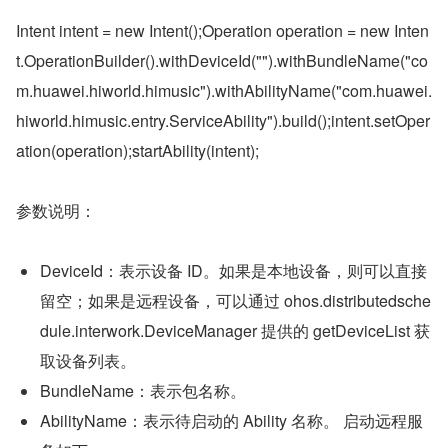
Intent intent = new Intent();Operation operation = new Inten
t.OperationBuilder().withDeviceId("").withBundleName("co
m.huawei.hiworld.himusic").withAbilityName("com.huawei.
hiworld.himusic.entry.ServiceAbility").build();intent.setOper
ation(operation);startAbility(intent);
参数说明：
DeviceId：表示设备 ID。如果是本地设备，则可以直接
留空；如果是远程设备，可以通过 ohos.distributedsche
dule.interwork.DeviceManager 提供的 getDeviceList 获
取设备列表。
BundleName：表示包名称。
AbilityName：表示待启动的 Ability 名称。 启动远程服