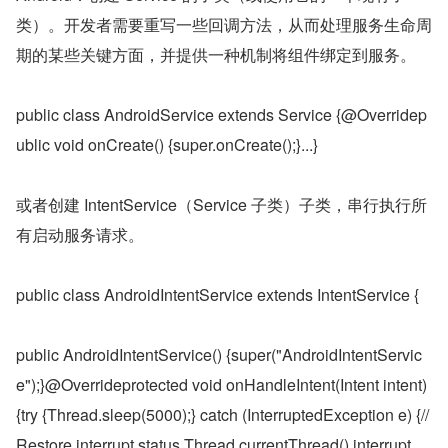
类）。开发者需要重写一些回调方法，从而处理服务生命周
期的某些关键方面，并提供一种机制将组件绑定到服务。
public class AndroidService extends Service {@Overridep
ublic void onCreate() {super.onCreate();}...}
或者创建 IntentService（Service 子类）子类，串行执行所
有启动服务请求。
public class AndroidIntentService extends IntentService {
public AndroidIntentService() {super("AndroidIntentServic
e");}@Overrideprotected void onHandleIntent(Intent intent) 
{try {Thread.sleep(5000);} catch (InterruptedException e) {// 
Restore interrupt status.Thread.currentThread().interrupt