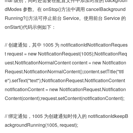
mal 级别，同时还需要在配置文件中添加对应的 backgroun
dModes 参数。在 onStop()方法中调用 cancelBackground
Running?()方法可停止前台 Service。使用前台 Service 的 
onStart()代码示例如下：
// 创建通知，其中 1005 为 notificationIdNotificationReques
t request = new NotificationRequest(1005);NotificationReq
uest.NotificationNormalContent content = new Notification
Request.NotificationNormalContent();content.setTitle("titl
e").setText("text");NotificationRequest.NotificationContent 
notificationContent = new NotificationRequest.Notification
Content(content);request.setContent(notificationContent);
// 绑定通知，1005 为创建通知时传入的 notificationIdkeepB
ackgroundRunning(1005, request);