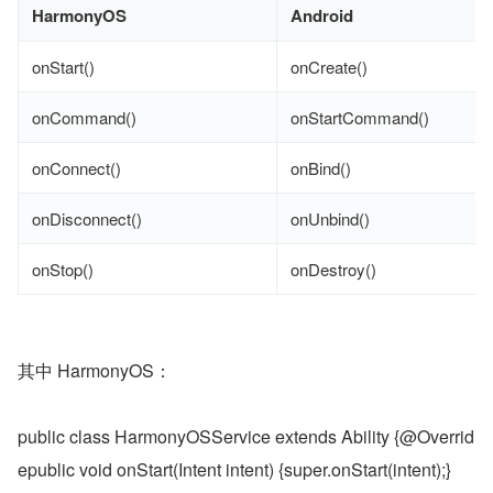
HarmonyOS
Android
onStart()
onCreate()
onCommand()
onStartCommand()
onConnect()
onBind()
onDisconnect()
onUnbind()
onStop()
onDestroy()
其中 HarmonyOS：
public class HarmonyOSService extends Ability {@Overrid
epublic void onStart(Intent intent) {super.onStart(intent);}