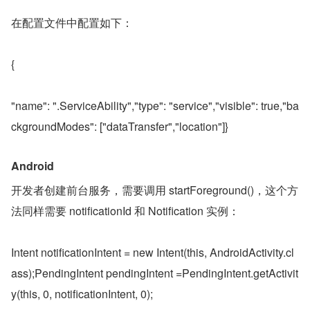
在配置文件中配置如下：
{
"name": ".ServiceAbility","type": "service","visible": true,"ba
ckgroundModes": ["dataTransfer","location"]}
Android
开发者创建前台服务，需要调用 startForeground()，这个方
法同样需要 notificationId 和 Notification 实例：
Intent notificationIntent = new Intent(this, AndroidActivity.cl
ass);PendingIntent pendingIntent =PendingIntent.getActivit
y(this, 0, notificationIntent, 0);