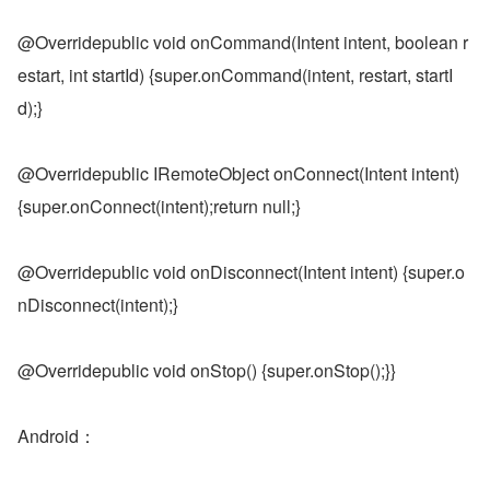
@Overridepublic void onCommand(Intent intent, boolean r
estart, int startId) {super.onCommand(intent, restart, startI
d);}
@Overridepublic IRemoteObject onConnect(Intent intent) 
{super.onConnect(intent);return null;}
@Overridepublic void onDisconnect(Intent intent) {super.o
nDisconnect(intent);}
@Overridepublic void onStop() {super.onStop();}}
Android：