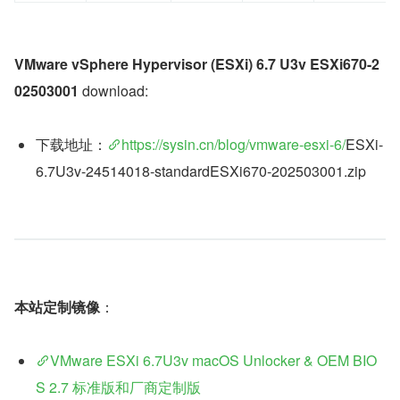
VMware vSphere Hypervisor (ESXi) 6.7 U3v ESXi670-2
02503001
 download:
下载地址：
https://sysin.cn/blog/vmware-esxi-6/
ESXi-
6.7U3v-24514018-standardESXi670-202503001.zip
本站定制镜像
：
VMware ESXi 6.7U3v macOS Unlocker & OEM BIO
S 2.7 标准版和厂商定制版