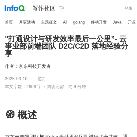

登录
首页
月更活动
主题征文
AI
golang
移动开发
Java
开源
"打通设计与研发效率最后一公里”- 云
事业部前端团队 D2C/C2D 落地经验分
享
作者：
京东科技开发者
2025-03-10
北京
本文字数：2606 字
阅读完需：约 9 分钟
🧭 概述
京东云前端团队与 Relay 设计平台团队进行联合共建，通