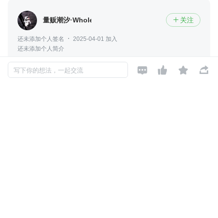
量贩潮汐·WholesaleTide
关注

还未添加个人签名
2025-04-01 加入
还未添加个人简介




写下你的想法，一起交流
评论
暂无评论
Copyright © 2026, Geekbang Technology Ltd. All rights reserved. 极客邦控
股（北京）有限公司
京 ICP 备 16027448 号 - 5
产品资质
京公网安备 11010502039052号