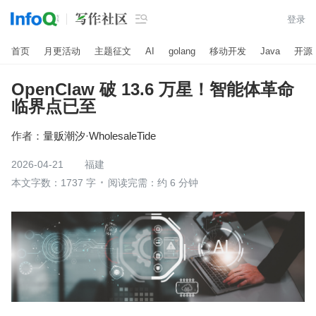

登录
首页
月更活动
主题征文
AI
golang
移动开发
Java
开源
OpenClaw 破 13.6 万星！智能体革命
临界点已至
作者：
量贩潮汐·WholesaleTide
2026-04-21
福建
本文字数：1737 字
阅读完需：约 6 分钟