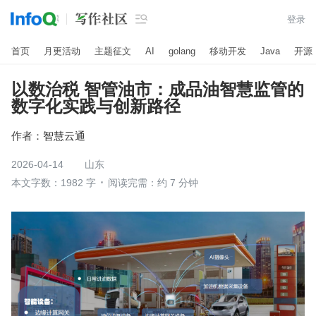

登录
首页
月更活动
主题征文
AI
golang
移动开发
Java
开源
以数治税 智管油市：成品油智慧监管的
数字化实践与创新路径
作者：
智慧云通
2026-04-14
山东
本文字数：1982 字
阅读完需：约 7 分钟