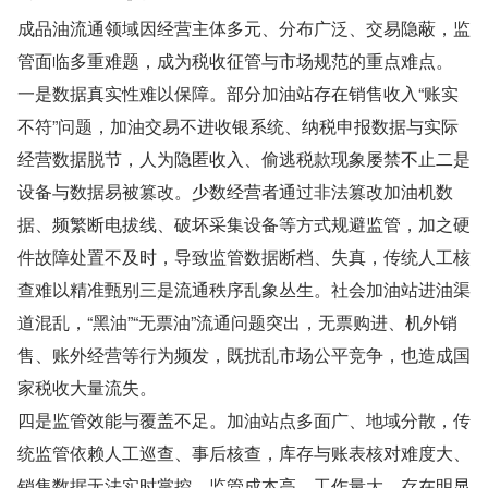
成品油流通领域因经营主体多元、分布广泛、交易隐蔽，监
管面临多重难题，成为税收征管与市场规范的重点难点。
一是数据真实性难以保障。部分加油站存在销售收入“账实
不符”问题，加油交易不进收银系统、纳税申报数据与实际
经营数据脱节，人为隐匿收入、偷逃税款现象屡禁不止二是
设备与数据易被篡改。少数经营者通过非法篡改加油机数
据、频繁断电拔线、破坏采集设备等方式规避监管，加之硬
件故障处置不及时，导致监管数据断档、失真，传统人工核
查难以精准甄别三是流通秩序乱象丛生。社会加油站进油渠
道混乱，“黑油”“无票油”流通问题突出，无票购进、机外销
售、账外经营等行为频发，既扰乱市场公平竞争，也造成国
家税收大量流失。
四是监管效能与覆盖不足。加油站点多面广、地域分散，传
统监管依赖人工巡查、事后核查，库存与账表核对难度大、
销售数据无法实时掌控，监管成本高、工作量大，存在明显