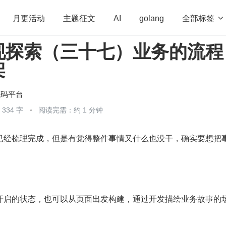
全部标签

月更活动
主题征文
AI
golang
现探索（三十七）业务的流程
penHarmony
算法
学习方法
Web3.0
高
架
程序员
运维
深度思考
低代码
redis
代码平台
334 字
阅读完需：约 1 分钟
已经梳理完成，但是有觉得整件事情又什么也没干，确实要想把
开启的状态，也可以从页面出发构建，通过开发描绘业务故事的