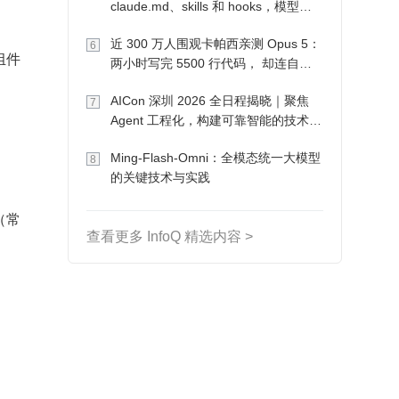
claude.md、skills 和 hooks，模型自
己会想办法
近 300 万人围观卡帕西亲测 Opus 5：
6
组件
两小时写完 5500 行代码， 却连自己
写的游戏都玩不了
AICon 深圳 2026 全日程揭晓｜聚焦
7
Agent 工程化，构建可靠智能的技术路
径
Ming-Flash-Omni：全模态统一大模型
8
的关键技术与实践
（常
查看更多 InfoQ 精选内容 >