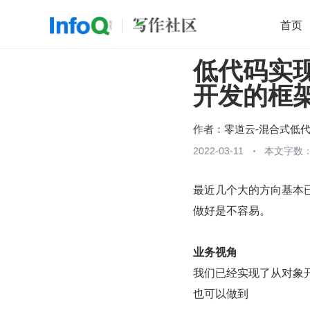
首页
低代码实
移动开发
Java
开源
架构
O
开发的框
前端
AI
大数据
团队管理
查看更多

作者：
零道云-混合式低
2022-03-11
本文字数：
最近几个大的方向基本
做好是不容易。
业务视角
我们已经实现了从对象
也可以做到