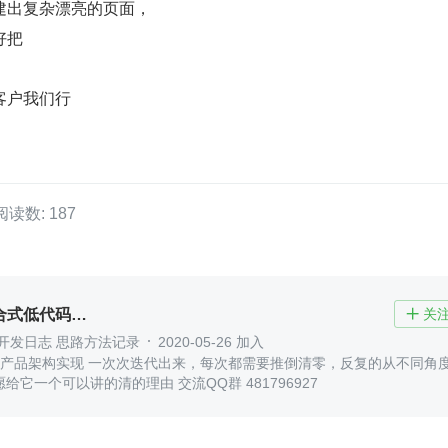
建出复杂漂亮的页面，
好把
客户我们行
阅读数: 187
零道云-混合式低代码平台
关

开发日志 思路方法记录
2020-05-26 加入
计 产品架构实现 一次次迭代出来，每次都需要推倒清零，反复的从不同角
审视它，只愿给它一个可以讲的清的理由 交流QQ群 481796927