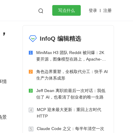
登录
注册

写点什么
，
效工作
数据库
Python
音视频
InfoQ 编辑精选
golang
微服务架构
flutter
MiniMax H3 团队 Reddit 被问爆：2K
1
要开源，图像模型在路上，Apache-2.0
也在考虑了
角色边界重塑，全栈取代分工：快手 AI
2
生产力体系成形
事情
Jeff Dean 离职前最后一次对话：我低
3
估了 AI，也看清了创业者的唯一生路
MCP 迎来最大更新：重回上古时代
4
场景
HTTP
Claude Code 之父：每半年清空一次
5