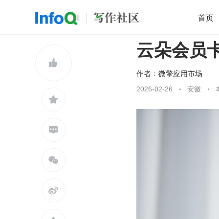
首页
云朵会员
移动开发
Java
开源
架构
O

前端
AI
大数据
团队管理
作者：
微擎应用市场
查看更多
2026-02-26
安徽




