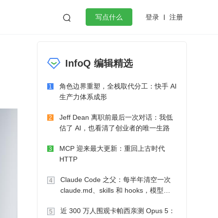
登录
注册

写点什么
效工作
数据库
Python
音视频
InfoQ 编辑精选
golang
微服务架构
flutter
角色边界重塑，全栈取代分工：快手 AI
1
生产力体系成形
Jeff Dean 离职前最后一次对话：我低
2
估了 AI，也看清了创业者的唯一生路
MCP 迎来最大更新：重回上古时代
3
HTTP
Claude Code 之父：每半年清空一次
4
claude.md、skills 和 hooks，模型自
己会想办法
近 300 万人围观卡帕西亲测 Opus 5：
5