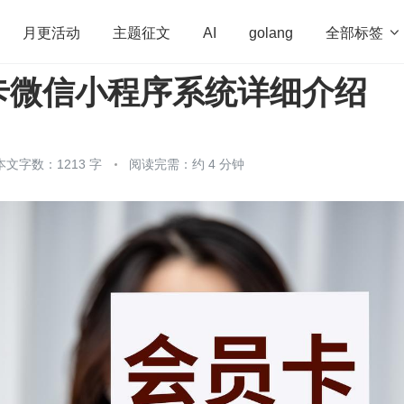
全部标签

月更活动
主题征文
AI
golang
卡微信小程序系统详细介绍
penHarmony
算法
学习方法
Web3.0
高
程序员
运维
深度思考
低代码
redis
本文字数：1213 字
阅读完需：约 4 分钟