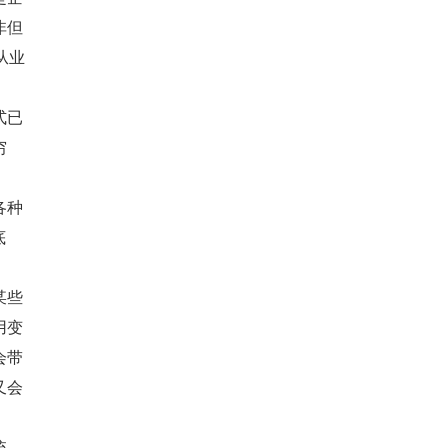
非但
从业
式已
穷
各种
底
某些
用变
会带
又会
统，