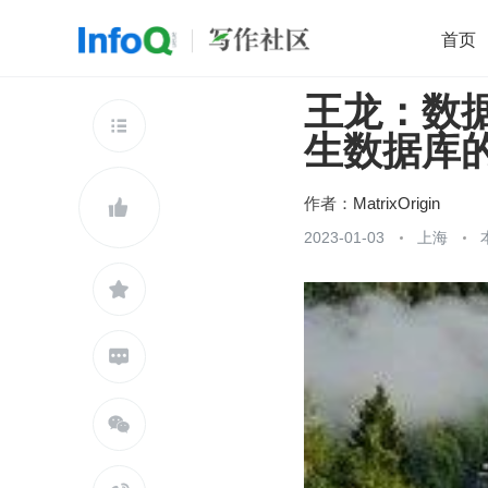
首页
王龙：数据
移动开发
Java
开源
架构
O

生数据库的 
前端
AI
大数据
团队管理
查看更多

作者：
MatrixOrigin

2023-01-03
上海


