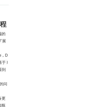
程
端的
扩展
e，D
于 I
看到
致的问
备更
和瓶