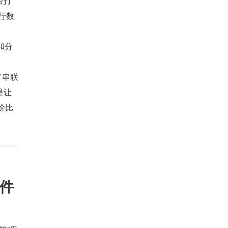
台打
进行数
和分
串联 
是让
价比
件