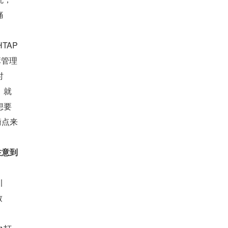
痛
AP 
库管理
时
，就
想要
衡点来
注意到
引
致