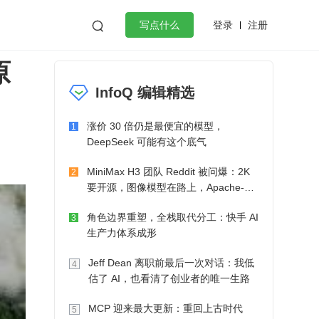
登录
注册

写点什么
原
效工作
数据库
Python
音视频
InfoQ 编辑精选
golang
微服务架构
flutter
涨价 30 倍仍是最便宜的模型，
1
DeepSeek 可能有这个底气
MiniMax H3 团队 Reddit 被问爆：2K
2
要开源，图像模型在路上，Apache-2.0
也在考虑了
角色边界重塑，全栈取代分工：快手 AI
3
生产力体系成形
Jeff Dean 离职前最后一次对话：我低
4
估了 AI，也看清了创业者的唯一生路
MCP 迎来最大更新：重回上古时代
5