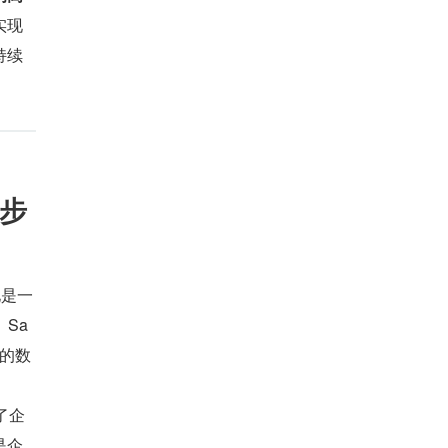
实现
持续
步
化是一
Sa
同的数
了企
是企