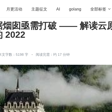
全部标签

月更活动
主题征文
AI
golang
烟囱亟需打破 —— 解读云
penHarmony
算法
学习方法
Web3.0
高
2022
程序员
运维
深度思考
低代码
redis
本文字数：5198 字
阅读完需：约 17 分钟