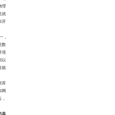
物理
统就
和开
一，
统数
环境
间以
性能
据库
和网
云，
的高