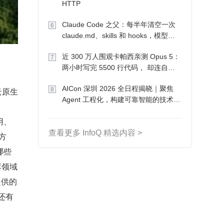
HTTP
Claude Code 之父：每半年清空一次
6
claude.md、skills 和 hooks，模型自
己会想办法
近 300 万人围观卡帕西亲测 Opus 5：
7
两小时写完 5500 行代码， 却连自己
写的游戏都玩不了
AICon 深圳 2026 全日程揭晓｜聚焦
云原生
8
Agent 工程化，构建可靠智能的技术路
。
径
用、
查看更多 InfoQ 精选内容 >
方
哪些
库领域
提供的
还有