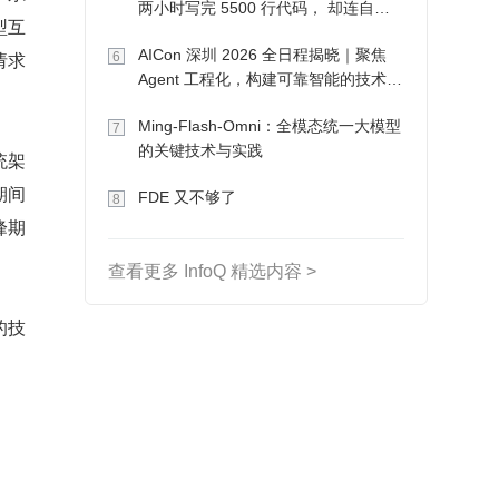
两小时写完 5500 行代码， 却连自己
型互
写的游戏都玩不了
AICon 深圳 2026 全日程揭晓｜聚焦
请求
6
Agent 工程化，构建可靠智能的技术路
径
Ming-Flash-Omni：全模态统一大模型
7
的关键技术与实践
统架
期间
FDE 又不够了
8
峰期
查看更多 InfoQ 精选内容 >
的技