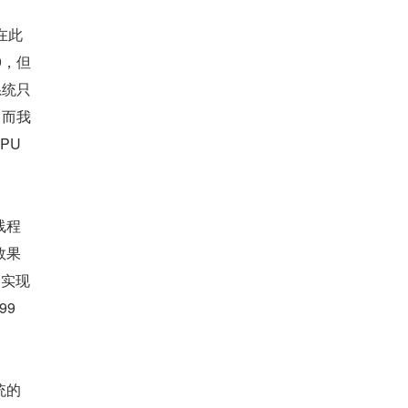
在此
9，但
系统只
。而我
U 
线程
效果
种实现
9 
统的