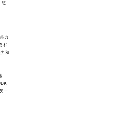
，这
应能力
任务和
能力和
选
K 
在另一