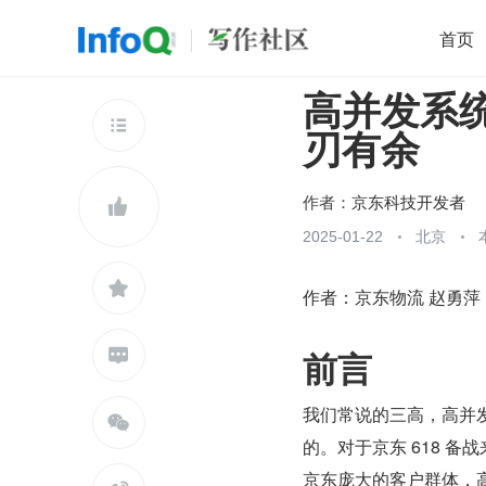
首页
高并发系
移动开发
Java
开源
架构
O

刃有余
前端
AI
大数据
团队管理
查看更多

作者：
京东科技开发者

2025-01-22
北京

作者：京东物流 赵勇萍
前言

我们常说的三高，高并

的。对于京东 618 
京东庞大的客户群体，