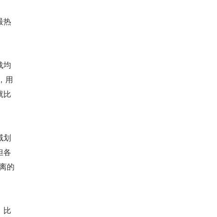
最热
载均
，用
就比
域划
担各
离的
，比