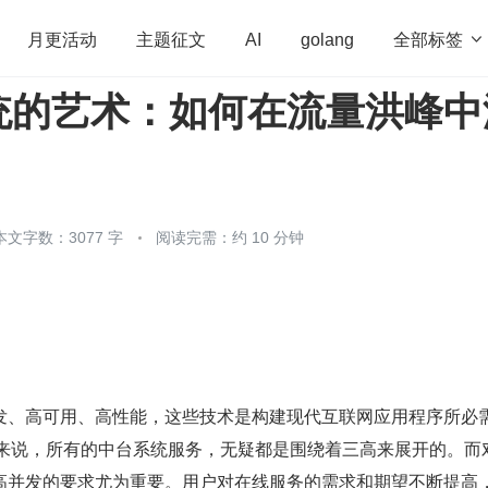
全部标签

月更活动
主题征文
AI
golang
统的艺术：如何在流量洪峰中
penHarmony
算法
学习方法
Web3.0
高
程序员
运维
深度思考
低代码
redis
本文字数：3077 字
阅读完需：约 10 分钟
发、高可用、高性能，这些技术是构建现代互联网应用程序所必
备战来说，所有的中台系统服务，无疑都是围绕着三高来展开的。而
高并发的要求尤为重要。用户对在线服务的需求和期望不断提高