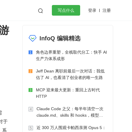
登录
注册

写点什么
游
效工作
数据库
Python
音视频
InfoQ 编辑精选
golang
微服务架构
flutter
角色边界重塑，全栈取代分工：快手 AI
1
生产力体系成形
Jeff Dean 离职前最后一次对话：我低
2
估了 AI，也看清了创业者的唯一生路
MCP 迎来最大更新：重回上古时代
3
HTTP
Claude Code 之父：每半年清空一次
4
需
claude.md、skills 和 hooks，模型自
对于
己会想办法
近 300 万人围观卡帕西亲测 Opus 5：
5
，系