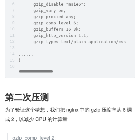
      gzip_disable "msie6";
      gzip_vary on;
      gzip_proxied any;
      gzip_comp_level 6;
      gzip_buffers 16 8k;
      gzip_http_version 1.1;
      gzip_types text/plain application/css text
......
}
第二次压测
为了验证这个猜想，我们把 nginx 中的 gzip 压缩率从 6 调
成 2，以减少 CPU 的计算量
gzip_comp_level 2;