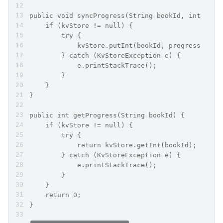
public void syncProgress(String bookId, int prog
    if (kvStore != null) {
        try {
            kvStore.putInt(bookId, progress);
        } catch (KvStoreException e) {
            e.printStackTrace();
        }
    }
}
public int getProgress(String bookId) {
    if (kvStore != null) {
        try {
            return kvStore.getInt(bookId);
        } catch (KvStoreException e) {
            e.printStackTrace();
        }
    }
    return 0;
}