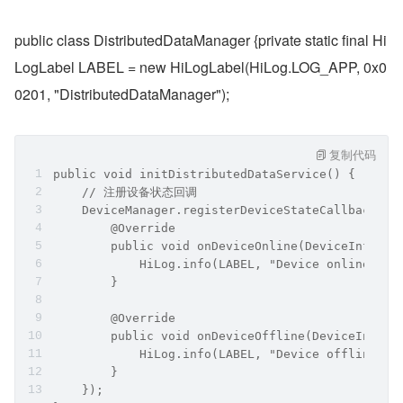
public class DistributedDataManager {private static final Hi
LogLabel LABEL = new HiLogLabel(HiLog.LOG_APP, 0x0
0201, "DistributedDataManager");
复制代码
public void initDistributedDataService() {
    // 注册设备状态回调
    DeviceManager.registerDeviceStateCallback(ne
        @Override
        public void onDeviceOnline(DeviceInfo de
            HiLog.info(LABEL, "Device online: " 
        }
        @Override
        public void onDeviceOffline(DeviceInfo d
            HiLog.info(LABEL, "Device offline: "
        }
    });