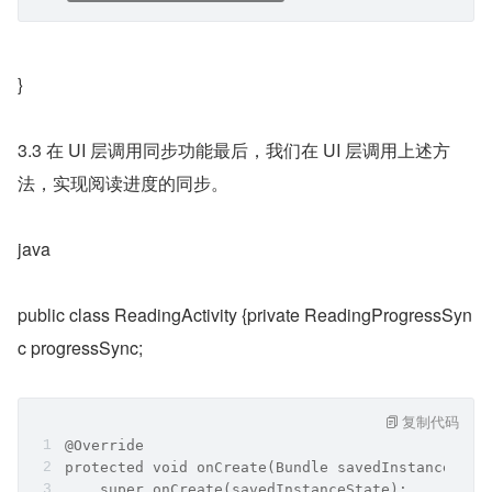
}
3.3 在 UI 层调用同步功能最后，我们在 UI 层调用上述方
法，实现阅读进度的同步。
java
public class ReadingActivity {private ReadingProgressSyn
c progressSync;
复制代码
@Override
protected void onCreate(Bundle savedInstanceStat
    super.onCreate(savedInstanceState);