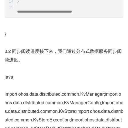
}
}
3.2 同步阅读进度接下来，我们通过分布式数据服务同步阅
读进度。
java
import ohos.data.distributed.common.KvManager;import o
hos.data.distributed.common.KvManagerConfig;import oho
s.data.distributed.common.KvStore;import ohos.data.distrib
uted.common.KvStoreException;import ohos.data.distribut