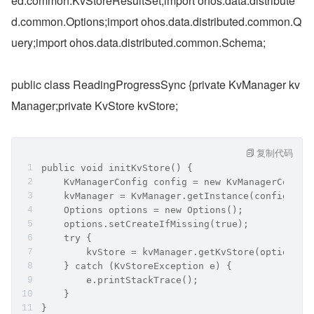
ed.common.KvStoreResultSet;import ohos.data.distribute
d.common.Options;import ohos.data.distributed.common.Q
uery;import ohos.data.distributed.common.Schema;
public class ReadingProgressSync {private KvManager kv
Manager;private KvStore kvStore;
复制代码
public void initKvStore() {
    KvManagerConfig config = new KvManagerConfig
    kvManager = KvManager.getInstance(config);
    Options options = new Options();
    options.setCreateIfMissing(true);
    try {
        kvStore = kvManager.getKvStore(options, 
    } catch (KvStoreException e) {
        e.printStackTrace();
    }
}