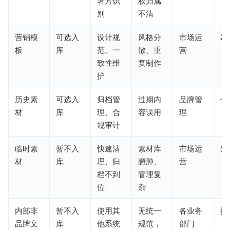
署方识
权归属
别
不清
营销模
可选入
设计规
风格分
市场运
2
板
库
范、一
散、重
营
致性维
复制作
护
历史素
可选入
归档管
过期内
品牌管
长
材
库
理、合
容误用
理
规审计
临时素
暂不入
快速清
素材库
市场运
短
材
库
理、归
臃肿、
营
档不到
管理复
位
杂
内部非
暂不入
使用其
无统一
各业务
按
品牌文
库
他系统
规范，
部门