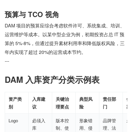
预算与 TCO 视角
DAM 项目的预算应综合考虑软件许可、系统集成、培训、
运营维护等成本。以某中型企业为例，初期投资占总 IT 预
算的 5%-8%，但通过提升素材利用率和降低版权风险，三
年内实现了超过 20%的运营成本节约。
---
DAM 入库资产分类示例表
资产类
入库建
关键治
典型风
责任部
保
别
议
理要点
险
门
期
Logo
必须入
版本控
形象错
品牌管
永
库
制、使
用、侵
理、法