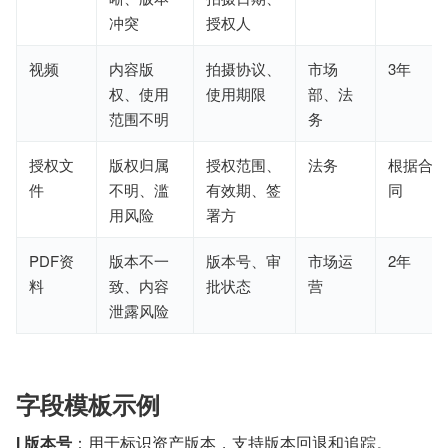
冲突
授权人
视频
内容版
拍摄协议、
市场
3年
权、使用
使用期限
部、法
范围不明
务
授权文
版权归属
授权范围、
法务
根据合
件
不明、滥
有效期、签
同
用风险
署方
PDF资
版本不一
版本号、审
市场运
2年
料
致、内容
批状态
营
泄露风险
字段模板示例
l 版本号
：用于标识资产版本，支持版本回退和追踪。