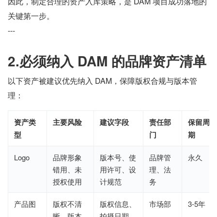
因此，制定合理的资产入库策略，是 DAM 项目成功落地的
关键第一步。
---
2.必须纳入 DAM 的品牌资产清单
以下资产被建议优先纳入 DAM，保障版权合规与版本管
理：
资产类
主要风险
建议字段
责任部
保留周
型
门
期
Logo
品牌形象
版本号、使
品牌管
永久
错用、未
用许可、设
理、法
授权使用
计规范
务
产品图
版权不清
版权信息、
市场部
3-5年
晰、版本
拍摄日期、