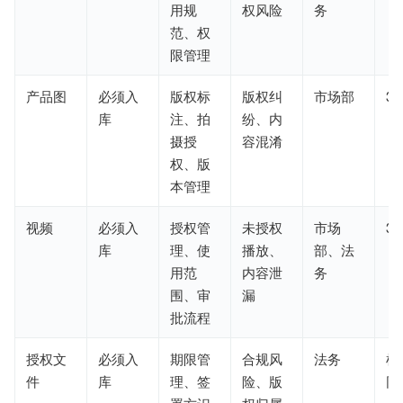
用规
权风险
务
范、权
限管理
产品图
必须入
版权标
版权纠
市场部
3-
库
注、拍
纷、内
摄授
容混淆
权、版
本管理
视频
必须入
授权管
未授权
市场
3
库
理、使
播放、
部、法
用范
内容泄
务
围、审
漏
批流程
授权文
必须入
期限管
合规风
法务
根
件
库
理、签
险、版
同