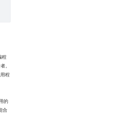
种编程
发者。
应用程
用的 
智能合