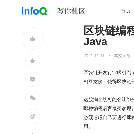
首页
区块链编
移动开发
Java
开源
架构
O

Java
前端
AI
大数据
团队管理
查看更多

2021-11-11
本文字数：1

区块链开发行业吸引到

相互竞价，使得区块链

这股淘金热可能会让部
哪种编程语言最受欢迎

必须考虑自己要进行哪
用。