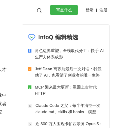
登录
注册

写点什么
效工作
数据库
Python
音视频
InfoQ 编辑精选
golang
微服务架构
flutter
角色边界重塑，全栈取代分工：快手 AI
1
生产力体系成形
人才
Jeff Dean 离职前最后一次对话：我低
2
估了 AI，也看清了创业者的唯一生路
MCP 迎来最大更新：重回上古时代
3
HTTP
业中
发者
Claude Code 之父：每半年清空一次
4
应
claude.md、skills 和 hooks，模型自
己会想办法
近 300 万人围观卡帕西亲测 Opus 5：
5