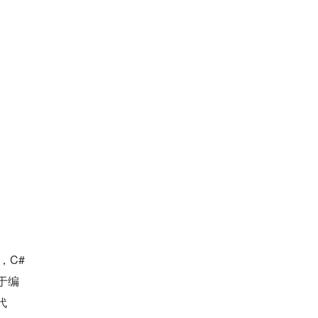
，C#
于编
代