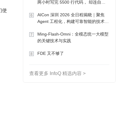
两小时写完 5500 行代码， 却连自己
写的游戏都玩不了
们使
AICon 深圳 2026 全日程揭晓｜聚焦
6
Agent 工程化，构建可靠智能的技术路
径
Ming-Flash-Omni：全模态统一大模型
7
的关键技术与实践
FDE 又不够了
8
查看更多 InfoQ 精选内容 >