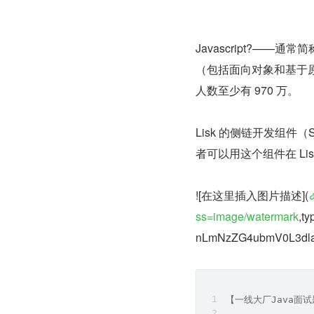
Javascript?—
（包括面向对象和基于
人数至少有 970 万。
Lisk 的侧链开发组件（Sid
者可以用这个组件在 Li
![在这里插入图片描述](
ss=image/watermark
,t
nLmNzZG4ubmV0L3dla
【一线大厂Java面