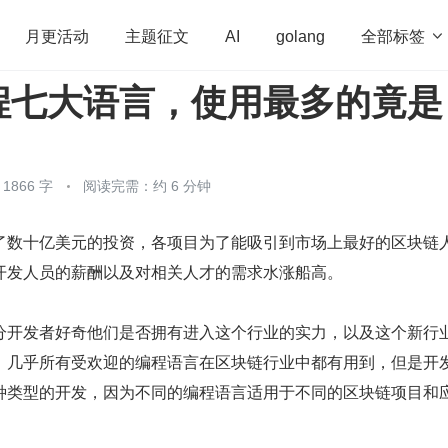
全部标签

月更活动
主题征文
AI
golang
程七大语言，使用最多的竟是
penHarmony
算法
学习方法
Web3.0
高
程序员
运维
深度思考
低代码
redis
866 字
阅读完需：约 6 分钟
了数十亿美元的投资，各项目为了能吸引到市场上最好的区块链
开发人员的薪酬以及对相关人才的需求水涨船高。
分开发者好奇他们是否拥有进入这个行业的实力，以及这个新行
。几乎所有受欢迎的编程语言在区块链行业中都有用到，但是开
种类型的开发，因为不同的编程语言适用于不同的区块链项目和