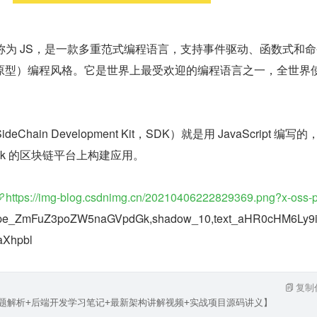
—通常简称为 JS，是一款多重范式编程语言，支持事件驱动、函数式和
原型）编程风格。它是世界上最受欢迎的编程语言之一，全世界
eChain Development Kit，SDK）就是用 JavaScript 编写
sk 的区块链平台上构建应用。
https://img-blog.csdnimg.cn/20210406222829369.png?x-oss-
ype_ZmFuZ3poZW5naGVpdGk,shadow_10,text_aHR0cHM6Ly9
Xhpbl
复制
试题解析+后端开发学习笔记+最新架构讲解视频+实战项目源码讲义】