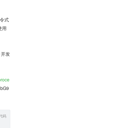
命令式
使用
的，开发
proce
ibG9
代码