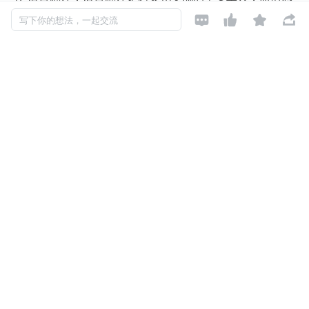
语音识别技术可以为其提供支持。通过将输入的语音转




写下你的想法，一起交流
化为文本，情感语音识别技术可以辅助翻译软件更准确
地翻译出说话者的情感和意图。
跨文化交流：在跨文化交流中，情感语音识别技术可以
帮助人们更好地理解对方的文化背景和情感状态。例
如，在与不同文化背景的人交流时，情感语音识别技术
可以辅助我们理解对方的情感反应，从而更好地进行沟
通和交流。
心理健康监测：在跨文化背景下，情感语音识别技术也
可以用于心理健康监测和心理疏导等领域。通过分析用
户的语音情感，医生可以辅助诊断心理疾病，并为其提
供更加个性化的治疗方案。
四、结论
情感语音识别
技术的发展为跨文化应用提供了新的机遇。
通过深入研究不同文化背景下的情感表达方式，情感语音识