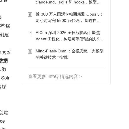
claude.md、skills 和 hooks，模型自
己会想办法
近 300 万人围观卡帕西亲测 Opus 5：
6
多
两小时写完 5500 行代码， 却连自己
哪些属
写的游戏都玩不了
AICon 深圳 2026 全日程揭晓｜聚焦
7
创建
Agent 工程化，构建可靠智能的技术路
径
ango/
Ming-Flash-Omni：全模态统一大模型
8
的关键技术与实践
数据
L 数
查看更多 InfoQ 精选内容 >
 Solr 
的富媒
创建
ce