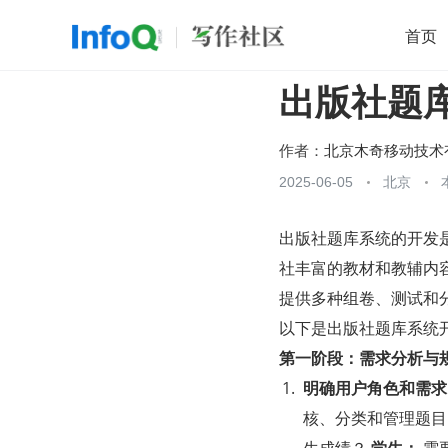
首页
出版社题
移动开发
Java
开源
架构
O
前端
AI
大数据
团队管理
作者：
查看更多
2025-06-05
北京

出版社题库系统的开发
社丰富的教材和教辅内
提供多种组卷、测试和
以下是出版社题库系统
第一阶段：需求分析与
明确用户角色和需求
核、分类和管理题目
生成绩？ 
学生：
 