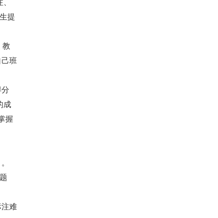
注、
学生提
、教
自己班
得分
的成
掌握
。 
理题
标注难