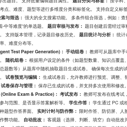
和导出题目。 支持批量编辑题目属性。 
题目分类与标签：
 按学科
考点、难度、题型等进行多维度分类和标签化。 支持自定义标
检索与筛选：
 强大的全文搜索功能。 多条件组合筛选，例如：查
圆-中等难度”的单选题。 
题目审核与发布：
 题目创建后需经过审
。 支持版本管理，记录题目修改历史。 
题目统计与分析：
 统计
率、难度分布等。
ent Test Paper Generation)：
手动组卷：
 教师可从题库中手
。 
随机组卷：
 根据用户设定的条件（如题型数量、知识点覆盖
总题数等）从题库中随机抽取题目生成试卷。 确保每次生成的
。 
试卷预览与编辑：
 生成试卷后，允许教师进行预览、调整、
 
试卷保存与管理：
 保存已生成的试卷，并支持多次使用和修改
ine Exam & Practice)：
考试发布：
 教师可发布在线考试
参与范围、是否显示答案解析等。 
学生作答：
 学生通过 PC 或
种题型作答界面。 
实时计时与防作弊：
 限时作答、防切屏、人
作弊功能。 
自动批改：
 客观题（选择、判断、填空）自动批改