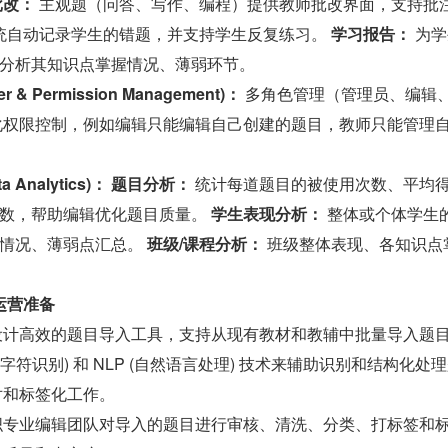
批改：
 主观题（问答、写作、编程）提供教师批改界面，支持批
系统自动记录学生的错题，并支持学生反复练习。 
学习报告：
 为
分析其知识点掌握情况、薄弱环节。
& Permission Management)：
 多角色管理（管理员、编辑
化权限控制，例如编辑只能编辑自己创建的题目，教师只能管理
Analytics)：
题目分析：
 统计每道题目的被使用次数、平均
数，帮助编辑优化题目质量。 
学生表现分析：
 整体或个体学生
情况、薄弱点汇总。 
班级/课程分析：
 班级整体表现、各知识点
运营准备
设计高效的题目导入工具，支持从现有教材和教辅中批量导入题目
学字符识别) 和 NLP (自然语言处理) 技术来辅助识别和结构化处
对和标签化工作。
织专业编辑团队对导入的题目进行审核、清洗、分类、打标签和