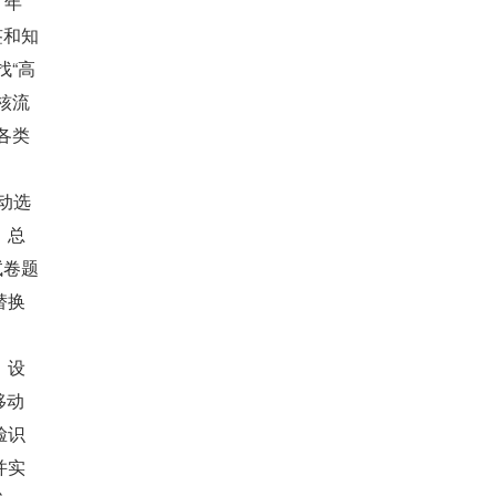
、年
签和知
找“高
核流
各类
动选
、总
试卷题
替换
。
，设
移动
脸识
并实