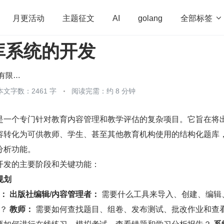
全部标签

月更活动
主题征文
AI
golang
库系统的开发
penHarmony
算法
学习方法
Web3.0
高
程序员
运维
深度思考
低代码
redis
北京木奇移动技术有限公司
本文字数：2461 字
阅读完需：约 8 分钟
是一个专门针对教育内容管理和教学评估的复杂项目。它旨在将
容转化为可供教师、学生、甚至其他教育机构使用的结构化题库
分析功能。
开发的主要阶段和关键功能：
规划
：
出版社编辑/内容管理者：
 需要什么工具来导入、创建、编辑
？ 
教师：
 需要如何查找题目、组卷、发布测试、批改作业和查
需要如何进行在线练习、模拟考试、查看错题和学习分析报告？ 
系