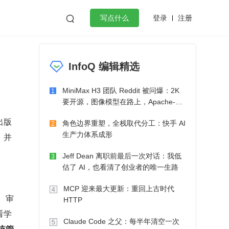
登录
注册

写点什么
效工作
数据库
Python
音视频
InfoQ 编辑精选
golang
微服务架构
flutter
MiniMax H3 团队 Reddit 被问爆：2K
1
要开源，图像模型在路上，Apache-2.0
也在考虑了
出版
角色边界重塑，全栈取代分工：快手 AI
2
生产力体系成形
，并
Jeff Dean 离职前最后一次对话：我低
3
估了 AI，也看清了创业者的唯一生路
MCP 迎来最大更新：重回上古时代
4
、审
HTTP
看学
Claude Code 之父：每半年清空一次
5
统管