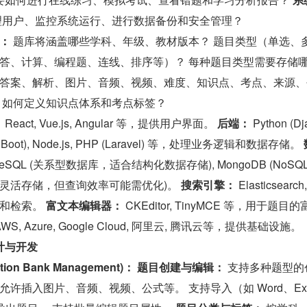
理用户、监控系统运行、进行数据备份和安全管理？
：
 题库将涵盖哪些学科、年级、教材版本？ 题目类型（单选、
答、计算、编程题、连线、排序等）？ 每种题目类型需要存储
答案、解析、图片、音频、视频、难度、知识点、考点、来源、
 如何定义知识点体系和考点标签？
：
 React, Vue.js, Angular 等，提供用户界面。 
后端：
 Python (Dj
ring Boot), Node.js, PHP (Laravel) 等，处理业务逻辑和数据存储。 
stgreSQL (关系型数据库，适合结构化数据存储), MongoDB (NoSQ
灵活存储，但查询效率可能需优化)。 
搜索引擎：
 Elasticsearch,
和检索。 
富文本编辑器：
 CKEditor, TinyMCE 等，用于题目
AWS, Azure, Google Cloud, 阿里云, 腾讯云等，提供基础设施。
计与开发
on Bank Management)：
题目创建与编辑：
 支持多种题型的
许插入图片、音频、视频、公式等。 支持导入（如 Word、Ex