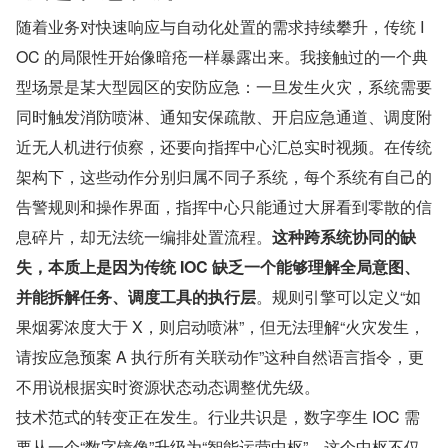
随着业务对快速响应与自动化处置的需求持续攀升，传统 I
OC 的局限性开始像暗疮一样暴露出来。我接触过的一个典
型场景是某大型园区的安防应急：一旦发生火灾，系统需要
同时触发消防喷淋、通知安保疏散、开启应急通道、调度附
近无人机进行侦察，还要向指挥中心汇总实时视频。在传统
架构下，这些动作分别归属不同子系统，每个系统有自己的
告警规则和操作界面，指挥中心只能通过大屏看到零散的信
息碎片，却无法统一编排处置流程。
这种跨系统协同的缺
失，本质上是因为传统 IOC 缺乏一个能够理解全局意图、
并能拆解任务、调度工具的执行层
。规则引擎可以定义“如
果烟雾浓度大于 X，则启动喷淋”，但无法理解“火灾发生，
请按应急预案 A 执行所有关联动作”这种自然语言指令，更
不用说根据实时资源状态动态调整优先级。
技术范式的转变正在发生。行业共识是，数字孪生 IOC 需
要从一个“数字镜像”升级为“智能运营中枢”。这个中枢不仅