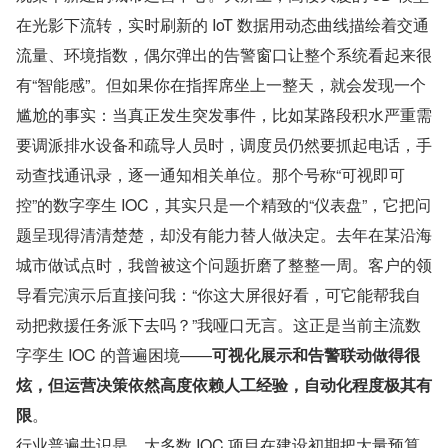
在光影下流转，实时刷新的 IoT 数据用动态曲线描绘着交通
流量、环境指数，偶尔弹出的告警窗口让整个系统看起来很
有“智能感”。但如果你在指挥席坐上一整天，就会发现一个
尴尬的事实：当真正发生突发事件，比如某路段积水严重需
要调派排水设备和疏导人员时，调度员仍然要抓起电话，手
动查找通讯录，逐一通知相关单位。那个号称“可视即可
控”的数字孪生 IOC，其实只是一个精致的“仪表盘”，它把问
题呈现得清清楚楚，却没有能力替人做决定。去年在某沿海
城市做试点时，我曾被这个问题折磨了整整一周。客户的领
导看完演示后直接问我：“你这大屏很好看，可它能帮我自
动把救援任务派下去吗？”我哑口无言。这正是当前主流数
字孪生 IOC 的普遍困境——
可视化展示和告警联动做得很
炫，但运营决策依然高度依赖人工经验，自动化程度极其有
限
。
行业普遍共识是，大多数 IOC 项目在建设初期把大量预算