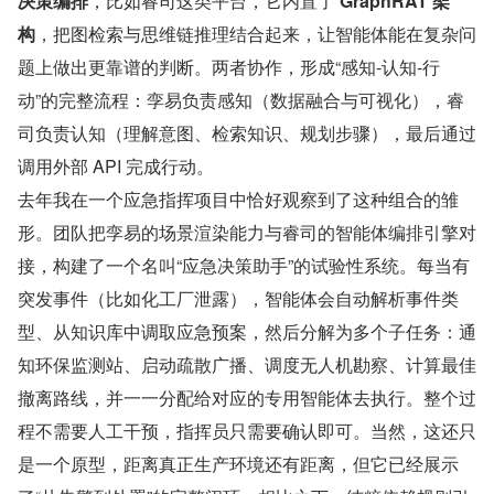
决策编排
，比如睿司这类平台，它内置了 
GraphRAT 架
构
，把图检索与思维链推理结合起来，让智能体能在复杂问
题上做出更靠谱的判断。两者协作，形成“感知-认知-行
动”的完整流程：孪易负责感知（数据融合与可视化），睿
司负责认知（理解意图、检索知识、规划步骤），最后通过
调用外部 API 完成行动。
去年我在一个应急指挥项目中恰好观察到了这种组合的雏
形。团队把孪易的场景渲染能力与睿司的智能体编排引擎对
接，构建了一个名叫“应急决策助手”的试验性系统。每当有
突发事件（比如化工厂泄露），智能体会自动解析事件类
型、从知识库中调取应急预案，然后分解为多个子任务：通
知环保监测站、启动疏散广播、调度无人机勘察、计算最佳
撤离路线，并一一分配给对应的专用智能体去执行。整个过
程不需要人工干预，指挥员只需要确认即可。当然，这还只
是一个原型，距离真正生产环境还有距离，但它已经展示