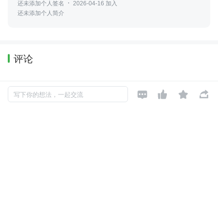
还未添加个人签名
2026-04-16 加入
还未添加个人简介
评论
暂无评论




写下你的想法，一起交流
Copyright © 2026, Geekbang Technology Ltd. All rights reserved. 极客邦控
股（北京）有限公司
京 ICP 备 16027448 号 - 5
产品资质
京公网安备 11010502039052号