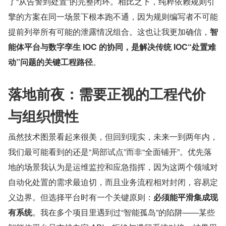
了“从告警到处置”的完整闭环。相比之下，纯粹依赖规则引
擎的方案在同一场景下根本跑不通，因为规则编写者不可能
提前列举所有可能的泄露情况组合。这也让我更加确信，
智
能体平台与数字孪生 IOC 的协同，是解决传统 IOC“处置难
动”问题的关键工程路径
。
落地前夜：需要正视的工程代价
与组织惯性
虽然技术图景看起来很美，但回到现实，未来一到两年内，
我们最可能看到的还是“局部试点”而非“全面铺开”。优先落
地的场景我认为是运维监控和应急指挥，因为这两个领域对
自动化处置的需求最迫切，而且业务流程相对封闭，容易定
义边界。但选择平台时有一个关键原则：
必须能平滑集成现
有系统
。我在多个项目里遇到过“智能孤岛”的陷阱——某些