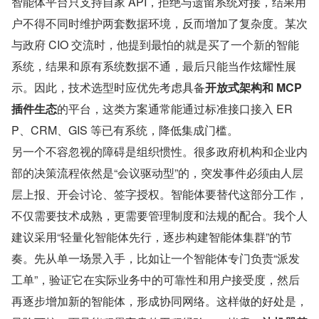
智能体平台只支持自家 API，拒绝与遗留系统对接，结果用
户不得不同时维护两套数据环境，反而增加了复杂度。某次
与政府 CIO 交流时，他提到最怕的就是买了一个新的智能
系统，结果和原有系统数据不通，最后只能当作炫耀性展
示。因此，技术选型时应优先考虑具备
开放式架构和 MCP 
插件生态
的平台，这类方案通常能通过标准接口接入 ER
P、CRM、GIS 等已有系统，降低集成门槛。
另一个不容忽视的障碍是组织惯性。很多政府机构和企业内
部的决策流程依然是“会议驱动型”的，突发事件必须由人层
层上报、开会讨论、签字授权。智能体要替代这部分工作，
不仅需要技术成熟，更需要管理制度和法规的配合。我个人
建议采用“轻量化智能体先行，逐步构建智能体集群”的节
奏。先从单一场景入手，比如让一个智能体专门负责“派发
工单”，验证它在实际业务中的可靠性和用户接受度，然后
再逐步增加新的智能体，形成协同网络。这样做的好处是，