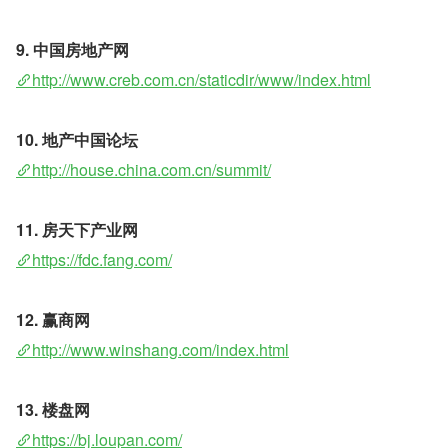
9. 中国房地产网
http://www.creb.com.cn/staticdir/www/index.html
10. 地产中国论坛
http://house.china.com.cn/summit/
11. 房天下产业网 
https://fdc.fang.com/
12. 赢商网 
http://www.winshang.com/index.html
13. 楼盘网 
https://bj.loupan.com/