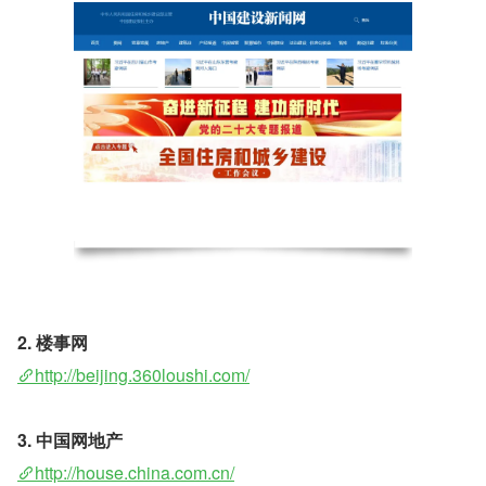
2. 楼事网 
http://beijing.360loushi.com/
3. 中国网地产 
http://house.china.com.cn/