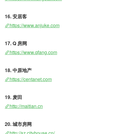
16. 安居客 
https://www.anjuke.com
17. Q 房网
https://www.qfang.com
18. 中原地产 
https://centanet.com
19. 麦田 
http://maitian.cn
20. 城市房网 
http://sz.cityhouse.cn/