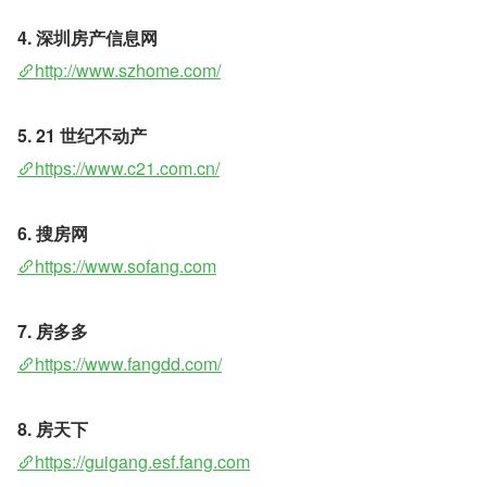
4. 深圳房产信息网 
http://www.szhome.com/
5. 21 世纪不动产
https://www.c21.com.cn/
6. 搜房网 
https://www.sofang.com
7. 房多多 
https://www.fangdd.com/
8. 房天下 
https://guigang.esf.fang.com