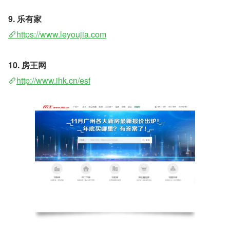
9. 乐有家 
https://www.leyoujia.com
10. 房王网 
http://www.ihk.cn/esf