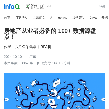

登录
首页
月更活动
主题征文
AI
golang
移动开发
Java
开源
房地产从业者必备的 100+ 数据源盘
点！
作者：
八爪鱼采集器︱RPA机器人
2024-10-10
广东
本文字数：3867 字
阅读完需：约 13 分钟