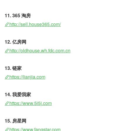
11. 365 淘房 
http://sell.house365.com/
12. 亿房网 
http://oldhouse.wh.fdc.com.cn
13. 链家 
https://lianjia.com
14. 我爱我家
https://www.5i5j.com
15. 房星网 
https://www.fangstar.com