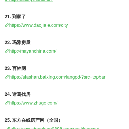
21. 到家了 
https://www.daojiale.com/city
22. 玛雅房屋  
http://mayanchina.com/
23. 百姓网 
https://alashan.baixing.com/fangpd/?src=topbar
24. 诸葛找房 
https://www.zhuge.com/
25. 东方在线房产网（全国）
http://www.dongfang0898.com/post/fangwu/