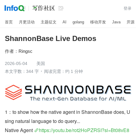

登录
首页
月更活动
主题征文
AI
golang
移动开发
Java
开源
ShannonBase Live Demos
作者：
Ringsc
2026-05-04
美国
本文字数：344 字
阅读完需：约 1 分钟
1：to show how the native agent in ShannonBase does, U
sing natural language to do query...
Native Agent 
https://youtu.be/rot2HoPZRSI?si=Bt08vE8