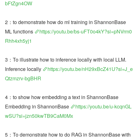
bFtZgn4OW
2：to demonstrate how do ml training in ShannonBase
ML functions 
https://youtu.be/bs-uFT0o4kY?si=pNVrm0
Rhh4xh5yj1
3：To illustrate how to inference locally with local LLM.
Inference locally 
https://youtu.be/nH29xBcZ41U?si=J_e
Qtzmzrv-bgBHR
4：to show how embedding a text in ShannonBase
Embedding in ShannonBase 
https://youtu.be/u-kcqnGL
wSU?si=jzn50kwTB9CaM0Mx
5：To demonstrate how to do RAG in ShannonBase with 