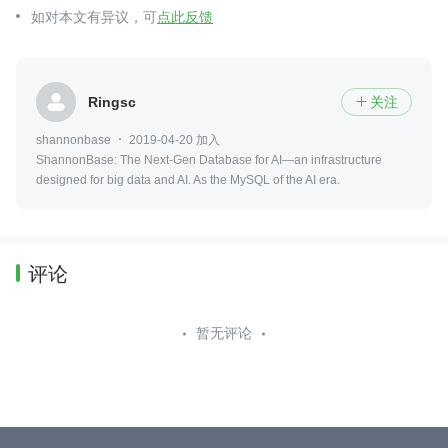
如对本文有异议，可
点此反馈
Ringsc
关注

shannonbase
2019-04-20 加入
ShannonBase: The Next-Gen Database for AI—an infrastructure
designed for big data and AI. As the MySQL of the AI era.
评论
暂无评论