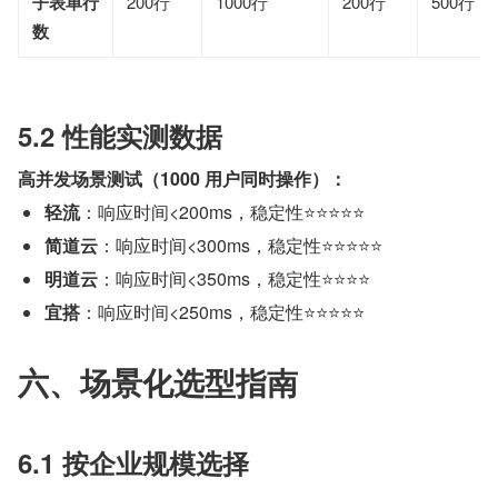
子表单行
200行
1000行
200行
500行
数
5.2 性能实测数据
高并发场景测试（1000 用户同时操作）：
轻流
：响应时间<200ms，稳定性⭐⭐⭐⭐⭐
简道云
：响应时间<300ms，稳定性⭐⭐⭐⭐⭐
明道云
：响应时间<350ms，稳定性⭐⭐⭐⭐
宜搭
：响应时间<250ms，稳定性⭐⭐⭐⭐⭐
六、场景化选型指南
6.1 按企业规模选择