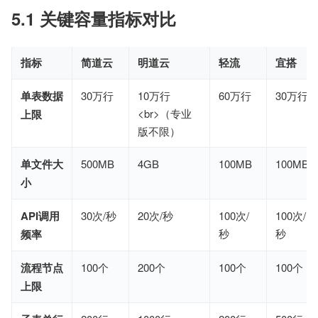
5.1 关键容量指标对比
指标
简道云
明道云
轻流
宜搭
单表数据
30万行
10万行
60万行
30万行
<br>（专业
上限
版不限）
单文件大
500MB
4GB
100MB
100MB
小
API调用
30次/秒
20次/秒
100次/
100次/
秒
秒
频率
流程节点
100个
200个
100个
100个
上限