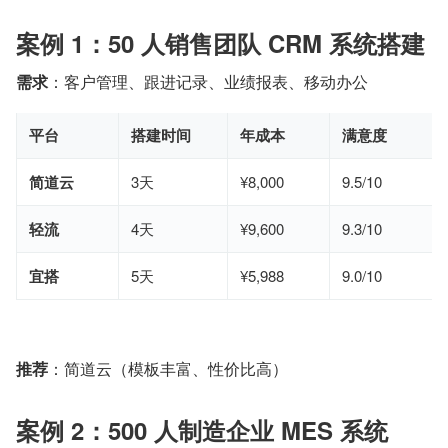
案例 1：50 人销售团队 CRM 系统搭建
需求
：客户管理、跟进记录、业绩报表、移动办公
平台
搭建时间
年成本
满意度
简道云
3天
¥8,000
9.5/10
轻流
4天
¥9,600
9.3/10
宜搭
5天
¥5,988
9.0/10
推荐
：简道云（模板丰富、性价比高）
案例 2：500 人制造企业 MES 系统