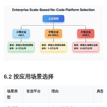
6.2 按应用场景选择
场景类
首选平台
理由
典型
型