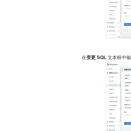
在
变更 SQL
 文本框中