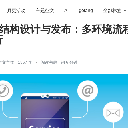
全部标签

月更活动
主题征文
AI
golang
ata 结构设计与发布：多环境流
penHarmony
算法
学习方法
Web3.0
高
析
程序员
运维
深度思考
低代码
redis
本文字数：1867 字
阅读完需：约 6 分钟