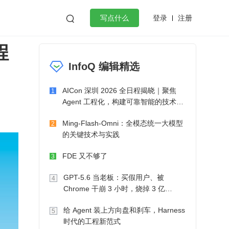
登录
注册

写点什么
程
效工作
数据库
Python
音视频
InfoQ 编辑精选
golang
微服务架构
flutter
AICon 深圳 2026 全日程揭晓｜聚焦
1
Agent 工程化，构建可靠智能的技术路
径
Ming-Flash-Omni：全模态统一大模型
2
的关键技术与实践
FDE 又不够了
3
GPT-5.6 当老板：买假用户、被
4
Chrome 干崩 3 小时，烧掉 3 亿
Token 收入却为 0
给 Agent 装上方向盘和刹车，Harness
5
时代的工程新范式