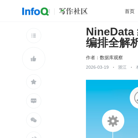
首页
NineD
移动开发
Java
开源
架构
O

编排全解
前端
AI
大数据
团队管理
查看更多

作者：
数据库观察

2026-03-19
浙江


