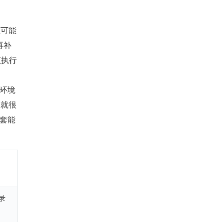
里可能
再补
该执行
多环境
，就很
一套能
录