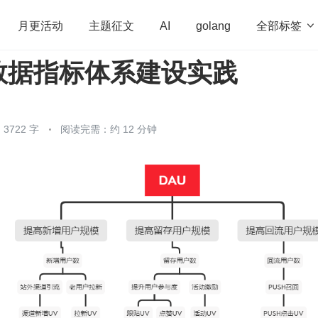
全部标签

月更活动
主题征文
AI
golang
数据指标体系建设实践
penHarmony
算法
学习方法
Web3.0
高
程序员
运维
深度思考
低代码
redis
3722 字
阅读完需：约 12 分钟