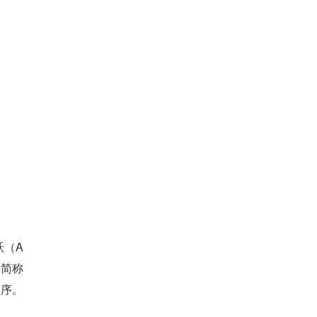
跃（A
简称 
顺序。