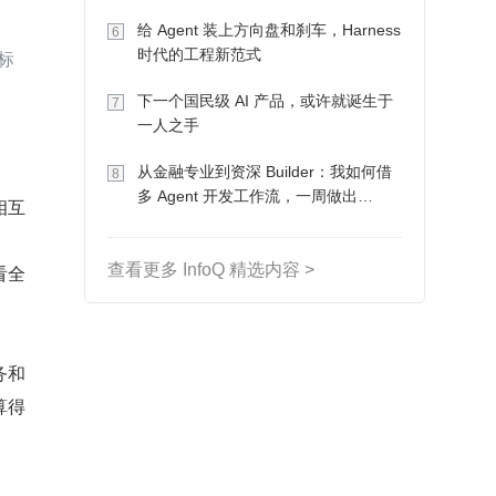
Token 收入却为 0
给 Agent 装上方向盘和刹车，Harness
6
时代的工程新范式
标
下一个国民级 AI 产品，或许就诞生于
7
一人之手
从金融专业到资深 Builder：我如何借
8
多 Agent 开发工作流，一周做出
相互
MVP、一个月上线
查看更多 InfoQ 精选内容 >
看全
务和
算得