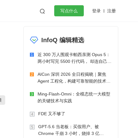
登录
注册

写点什么
效工作
数据库
Python
音视频
InfoQ 编辑精选
golang
微服务架构
flutter
近 300 万人围观卡帕西亲测 Opus 5：
1
两小时写完 5500 行代码， 却连自己写
的游戏都玩不了
AICon 深圳 2026 全日程揭晓｜聚焦
2
Agent 工程化，构建可靠智能的技术路
径
Ming-Flash-Omni：全模态统一大模型
3
的关键技术与实践
FDE 又不够了
4
GPT-5.6 当老板：买假用户、被
5
Chrome 干崩 3 小时，烧掉 3 亿