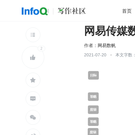
首页
网易传媒
移动开发
Java
开源
架构
O

前端
AI
大数据
团队管理
作者：
网易数帆
2
查看更多
2021-07-20
本文字数：




