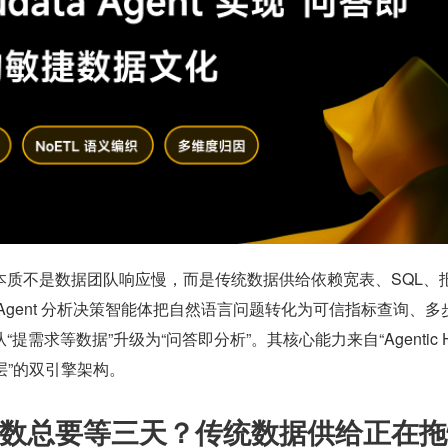
本质不是数据团队响应慢，而是传统数据供给依赖宽表、SQL、
ta Agent 分析决策智能体把自然语言问题转化为可信指标查询、多
需求等数据”升级为“问答即分析”。其核心能力来自“Agentic H
语义层”的双引擎架构。
数总要等三天？传统数据供给正在拖