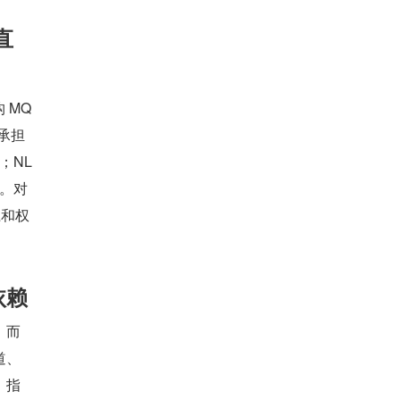
直
 MQ
时承担
；NL
层。对
径和权
依赖
，而
道、
、指