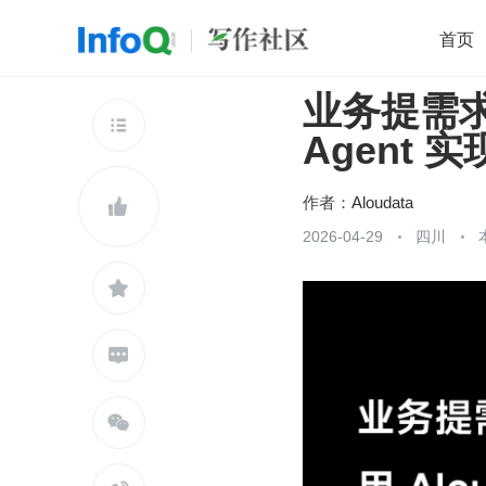
首页
业务提需求要
移动开发
Java
开源
架构
O

Agent
前端
AI
大数据
团队管理
查看更多

作者：
Aloudata

2026-04-29
四川


