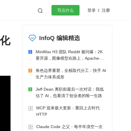
登录
注册

写点什么
效工作
数据库
Python
音视频
文化
InfoQ 编辑精选
golang
微服务架构
flutter
MiniMax H3 团队 Reddit 被问爆：2K
1
要开源，图像模型在路上，Apache-2.0
也在考虑了
角色边界重塑，全栈取代分工：快手 AI
2
生产力体系成形
Jeff Dean 离职前最后一次对话：我低
3
估了 AI，也看清了创业者的唯一生路
MCP 迎来最大更新：重回上古时代
4
HTTP
Claude Code 之父：每半年清空一次
5