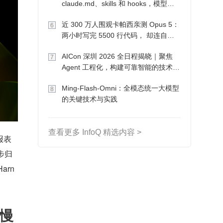
claude.md、skills 和 hooks，模型自
己会想办法
近 300 万人围观卡帕西亲测 Opus 5：
6
两小时写完 5500 行代码， 却连自己
写的游戏都玩不了
AICon 深圳 2026 全日程揭晓｜聚焦
7
Agent 工程化，构建可靠智能的技术路
径
Ming-Flash-Omni：全模态统一大模型
8
的关键技术与实践
查看更多 InfoQ 精选内容 >
报表
步归
arn
慢