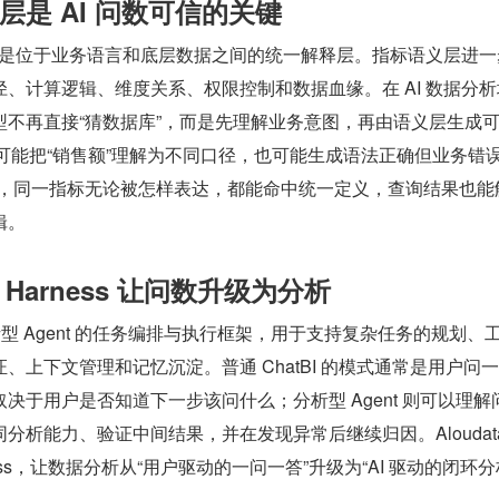
是 AI 问数可信的关键
 Layer 是位于业务语言和底层数据之间的统一解释层。指标语义层进
、计算逻辑、维度关系、权限控制和数据血缘。在 AI 数据分析
型不再直接“猜数据库”，而是先理解业务意图，再由语义层生成
 可能把“销售额”理解为不同口径，也可能生成语法正确但业务错误
后，同一指标无论被怎样表达，都能命中统一定义，查询结果也能
辑。
c Harness 让问数升级为分析
ss 是分析型 Agent 的任务编排与执行框架，用于支持复杂任务的规划、
、上下文管理和记忆沉淀。普通 ChatBI 的模式通常是用户问
决于用户是否知道下一步该问什么；分析型 Agent 则可以理解
分析能力、验证中间结果，并在发现异常后继续归因。Aloudata
 Harness，让数据分析从“用户驱动的一问一答”升级为“AI 驱动的闭环分