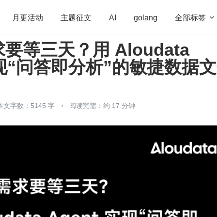
全部标签

月更活动
主题征文
AI
golang
等三天？用 Aloudata
penHarmony
算法
学习方法
Web3.0
高
 实现“问答即分析”的敏捷数据
程序员
运维
深度思考
低代码
redis
本文字数：5145 字
阅读完需：约 17 分钟