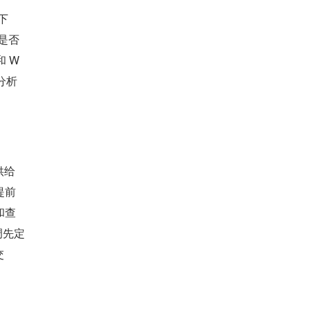
下
是否
和 W
分析
供给
提前
和查
调先定
交