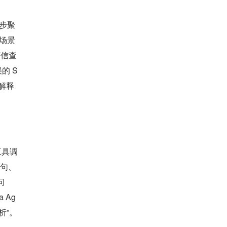
一步聚
场景
可信查
的 S
解释
工具调
一句、
问
 Ag
析”。