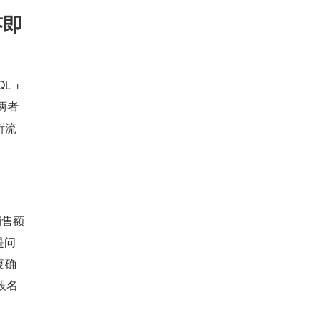
答即
 + 
。两者
析流
销售额
是问
复确
段名