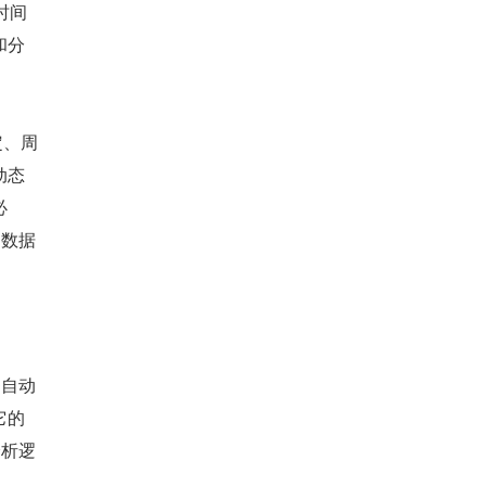
时间
和分
定、周
动态
必
的数据
够自动
它的
分析逻