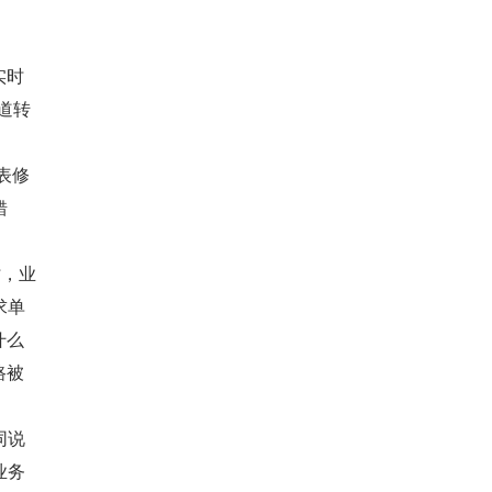
实时
道转
表修
错
时，业
求单
什么
路被
同说
业务