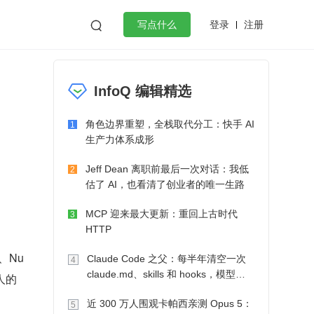
登录
注册

写点什么
效工作
数据库
Python
音视频
InfoQ 编辑精选
golang
微服务架构
flutter
角色边界重塑，全栈取代分工：快手 AI
1
生产力体系成形
Jeff Dean 离职前最后一次对话：我低
2
估了 AI，也看清了创业者的唯一生路
MCP 迎来最大更新：重回上古时代
3
HTTP
、Nu
Claude Code 之父：每半年清空一次
4
claude.md、skills 和 hooks，模型自
人的
己会想办法
近 300 万人围观卡帕西亲测 Opus 5：
5