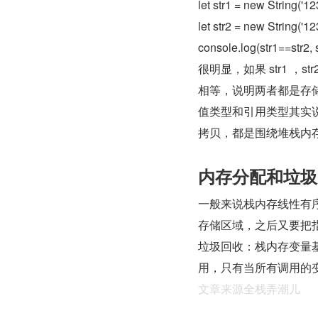
let str1 = new String('12
let str2 = new String('12
console.log(str1==str2, s
很明显，如果 str1 
相等，说明两者都是存
值类型和引用类型其实
拷贝，都是围绕堆栈内
内存分配和垃圾
一般来说栈内存线性有
存储区域，之后又要把
垃圾回收：栈内存变量
用，只有当所有调用的
文章来源全栈弄潮儿