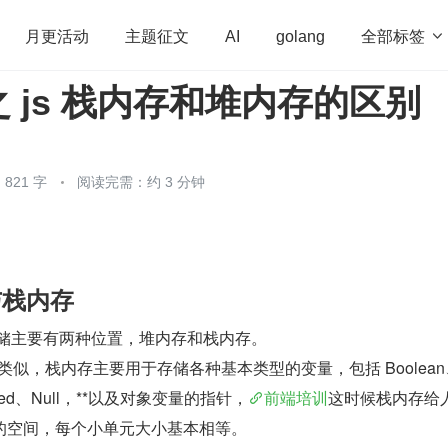
全部标签

月更活动
主题征文
AI
golang
 js 栈内存和堆内存的区别
penHarmony
算法
学习方法
Web3.0
高
程序员
运维
深度思考
低代码
redis
821 字
阅读完需：约 3 分钟
与栈内存
的存储主要有两种位置，堆内存和栈内存。
处理类似，栈内存主要用于存储各种基本类型的变量，包括 Boolean
efined、Null，**以及对象变量的指针，
前端培训
这时候栈内存给
的空间，每个小单元大小基本相等。