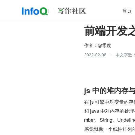
首页
前端开发之
移动开发
Java
开源
架构
O
前端
AI
大数据
团队管理
作者：
@零度
查看更多
2022-02-08
本文字数：

js 中的堆内存
在 js 引擎中对变量
和 java 中对内存的
mber、String、Und
感觉就像一个线性排列