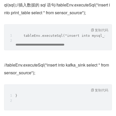
ql(sql);//插入数据的 sql 语句//tableEnv.executeSql("insert i
nto print_table select * from sensor_source");
复制代码
    tableEnv.executeSql("insert into mysql_sink 
//tableEnv.executeSql("insert into kafka_sink select * from 
sensor_source");
复制代码
}