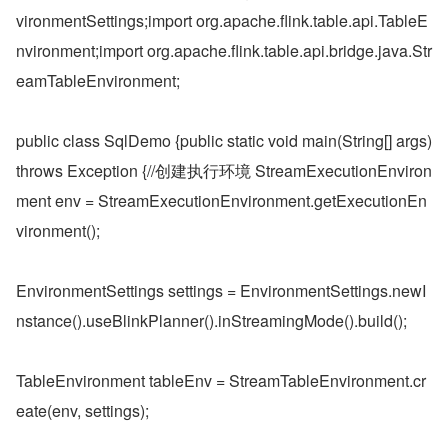
vironmentSettings;import org.apache.flink.table.api.TableE
nvironment;import org.apache.flink.table.api.bridge.java.Str
eamTableEnvironment;
public class SqlDemo {public static void main(String[] args) 
throws Exception {//创建执行环境 StreamExecutionEnviron
ment env = StreamExecutionEnvironment.getExecutionEn
vironment();
EnvironmentSettings settings = EnvironmentSettings.newI
nstance().useBlinkPlanner().inStreamingMode().build();
TableEnvironment tableEnv = StreamTableEnvironment.cr
eate(env, settings);