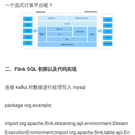
一个流式计算平台呢？
二、Flink SQL 初探以及代码实现
连接 kafka 对数据进行处理写入 mysql
​package org.example;
import org.apache.flink.streaming.api.environment.Stream
ExecutionEnvironment;import org.apache.flink.table.api.En