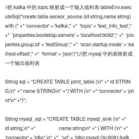
//把 kafka 中的 topic 映射成一个输入临时表 tableEnv.exec
uteSql("create table sensor_source (id string,name string) 
with (" +" 'connector' = 'kafka'," +"  'topic' = 'test_info_test'," 
+"  'properties.bootstrap.servers' = 'localhost:9092'," +"  'pro
perties.group.id' = 'testGroup'," +"  'scan.startup.mode' = 'ea
rliest-offset'," +"  'format' = 'json')");//把 mysql 中的表映射成
一个输出临时表
String sql = "CREATE TABLE print_table (\n" +" id STRIN
G,\n" +" name STRING\n" +") WITH (\n" +" 'connector' = 'pri
nt'\n" +")";
String mysql_sql = "CREATE TABLE mysql_sink (\n" +"                   
id string,\n" +"                   name string\n" +" ) WITH (\n" +"   
'connector' = 'jdbc',\n" +"   'url' = 'jdbc:mysql://ip:8081/kafk