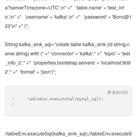
a?serverTimezone=UTC',\n" +"   'table-name' = 'test_inf
o',\n" +"   'username' = 'kafka',\n" +"   'password' = 'Bonc@1
23'\n" +" )";
String kafka_sink_sql="create table kafka_sink (id string,n
ame string) with (" +" 'connector' = 'kafka'," +"  'topic' = 'test
_info_2'," +"  'properties.bootstrap.servers' = 'localhost:909
2'," +"  'format' = 'json')";
复制代码
    tableEnv.executeSql(mysql_sql);
//tableEnv.executeSql(kafka_sink_sql);//tableEnv.executeS