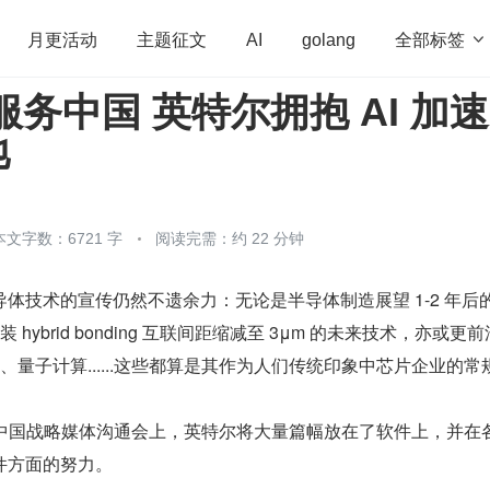
全部标签

月更活动
主题征文
AI
golang
服务中国 英特尔拥抱 AI 加速
penHarmony
算法
学习方法
Web3.0
高
地
程序员
运维
深度思考
低代码
redis
本文字数：6721 字
阅读完需：约 22 分钟
技术的宣传仍然不遗余力：无论是半导体制造展望 1-2 年后的 I
装 hybrid bonding 互联间距缩减至 3μm 的未来技术，亦或更前
、量子计算......这些都算是其作为人们传统印象中芯片企业的常
尔中国战略媒体沟通会上，英特尔将大量篇幅放在了软件上，并在
件方面的努力。