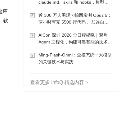
claude.md、skills 和 hooks，模型自
己会想办法
这应
近 300 万人围观卡帕西亲测 Opus 5：
6
、软
两小时写完 5500 行代码， 却连自己
写的游戏都玩不了
AICon 深圳 2026 全日程揭晓｜聚焦
7
Agent 工程化，构建可靠智能的技术路
径
Ming-Flash-Omni：全模态统一大模型
8
的关键技术与实践
查看更多 InfoQ 精选内容 >