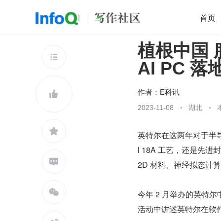
首页
植根中国 
移动开发
Java
开源
架构
O

AI PC 落
前端
AI
大数据
团队管理
查看更多

作者：
E科讯

2023-11-08
湖北

英特尔在这两年对于半导体
l 18A 工艺，还是先进封

2D 材料、神经拟态计算

今年 2 月举办的英特
活动中讲述英特尔在软