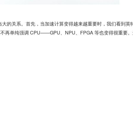
当大的关系。首先，当加速计算变得越来越重要时，我们看到英
而不再单纯强调 CPU——GPU、NPU、FPGA 等也变得很重要
即是软件和生态的投入：在加速计算世界里，英特尔也要积极搭
的开发者真正将 XPU 算力用起来，构建起自己的 XPU 生态。
底今年初生成式 AI 引爆科技行业——很多人将其称作第四次科
起，非常契合英特尔的 XPU 策略规划。但要在强敌环饲的时代背景
是个仅依赖芯片和半导体技术无法成行的故事。所以英特尔必须加快
前提下，将注意力更多地放到软件、生态上来。
主动传达 ESG 文化相关：比如绿色 PC、人才培养。我们知道
般不会考虑的系列商业维度；它们只与公司长期业绩相关，却很难
收益。所以这些也称得上是未来向的思路宣导了。