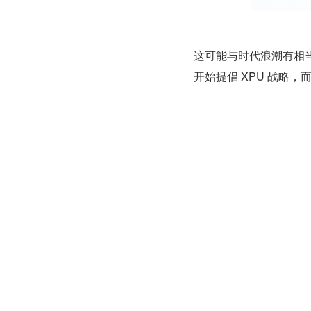
这可能与时代浪潮有相
开始提倡 XPU 战略，
点客观上带来的转变，
间件与开发工具，让更多
第二点也很重要，即去年
命。实际上 AI 的崛
立起 AI 生态，这又
步，在维系固有优势的
第三点或许与英特尔期望
G 涵盖了财务分析一
短期内获得显而易见的