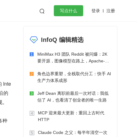
登录
注册

写点什么
效工作
数据库
Python
音视频
InfoQ 编辑精选
golang
微服务架构
flutter
MiniMax H3 团队 Reddit 被问爆：2K
1
要开源，图像模型在路上，Apache-2.0
也在考虑了
角色边界重塑，全栈取代分工：快手 AI
2
生产力体系成形
nte
沿的 
Jeff Dean 离职前最后一次对话：我低
3
估了 AI，也看清了创业者的唯一生路
规。
MCP 迎来最大更新：重回上古时代
4
各种
HTTP
Claude Code 之父：每半年清空一次
5