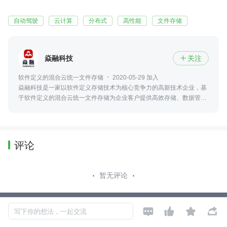
自动驾驶
云计算
分布式
高性能
文件存储
焱融科技
关注

软件定义的混合云统一文件存储
2020-05-29 加入
焱融科技是一家以软件定义存储技术为核心竞争力的高新技术企业，基
于软件定义的混合云统一文件存储为企业客户提供高效存储、数据管理
和应用服务，打造面向云+AI 时代的高性能存储。
评论
暂无评论




Copyright © 2026, Geekbang Technology Ltd. All rights reserved. 极客邦控
写下你的想法，一起交流
股（北京）有限公司