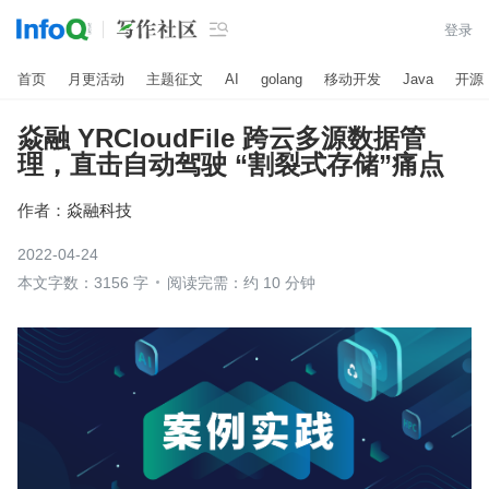

登录
首页
月更活动
主题征文
AI
golang
移动开发
Java
开源
焱融 YRCloudFile 跨云多源数据管
理，直击自动驾驶 “割裂式存储”痛点
作者：
焱融科技
2022-04-24
本文字数：3156 字
阅读完需：约 10 分钟