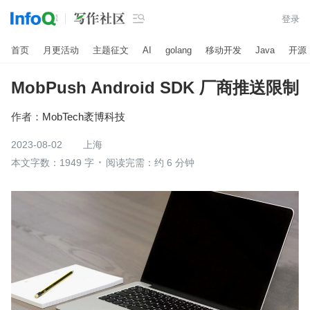

登录
首页
月更活动
主题征文
AI
golang
移动开发
Java
开源
MobPush Android SDK 厂商推送限制
作者：
MobTech袤博科技
2023-08-02
上海
本文字数：1949 字
阅读完需：约 6 分钟