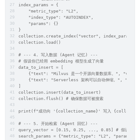
index_params = {
    "metric_type": "L2",
    "index_type": "AUTOINDEX",
    "params": {}
}
collection.create_index("vector", index_params)
collection.load()
# --- 4. 写入数据 (Agent 记忆) ---
# 假设你已经用 embedding 模型生成了向量
data_to_insert = [
    {"text": "Milvus 是一个开源向量数据库。", "vector":
    {"text": "Serverless 架构可以自动伸缩。", "vector
]
collection.insert(data_to_insert)
collection.flush() # 确保数据可被搜索
print(f"成功向 '{collection_name}' 写入 {collecti
# --- 5. 开始检索 (Agent 回忆) ---
query_vector = [0.15, 0.25, ..., 0.85] # 假
search_params = {"metric_type": "L2", "params": 