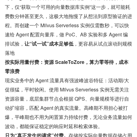
下，仅“获取一个可用的向量数据库实例”这一步，就可能耗
费数分钟甚至更久，这极大地拖慢了从想法到原型验证的进
程。而创建一个 Milvus Serverless 实例仅需数秒，可以快
速给 Agent 配置向量库，做 PoC、AB 实验和多 Agent 编
排试验，
让“试一试”成本足够低
，更容易从试点滚动到规模
落地
按实际用量付费：资源 ScaleToZore，算力零等待，成本
零浪费
现实业务中的 Agent 流量具有强波峰波谷特征：活动期/大
促很猛，平时较闲。使用 Milvus Serverless 实例无需关注
资源容量，底层集群节点会根据 QPS、向量规模等进行自
动扩缩容，匹配 Agent 的真实流量。高峰期不用担心被打
爆，平峰期也不用为闲置算力持续付费，无论业务流量如何
波动，都能保证稳定的响应时延和检索体验。
只为“真正发生的请求”付费。
存储按实际向量数据存储占用