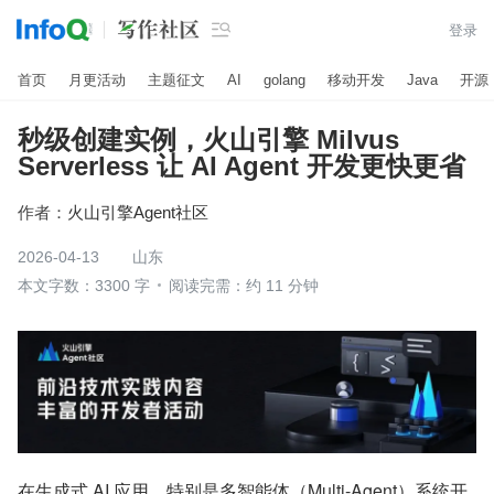

登录
首页
月更活动
主题征文
AI
golang
移动开发
Java
开源
秒级创建实例，火山引擎 Milvus
Serverless 让 AI Agent 开发更快更省
作者：
火山引擎Agent社区
2026-04-13
山东
本文字数：3300 字
阅读完需：约 11 分钟
在生成式 AI 应用，特别是多智能体（Multi-Agent）系统开