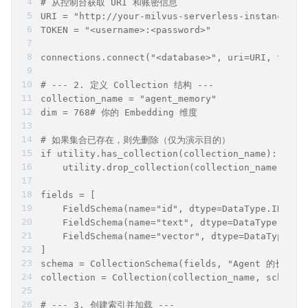
# 从控制台获取 URI 和账密信息
URI = "http://your-milvus-serverless-instance-id
TOKEN = "<username>:<password>"
connections.connect("<database>", uri=URI, token
# --- 2. 定义 Collection 结构 ---
collection_name = "agent_memory"
dim = 768# 你的 Embedding 维度
# 如果集合已存在，则先删除（仅为演示目的）
if utility.has_collection(collection_name):
    utility.drop_collection(collection_name)
fields = [
    FieldSchema(name="id", dtype=DataType.INT64,
    FieldSchema(name="text", dtype=DataType.VARC
    FieldSchema(name="vector", dtype=DataType.FL
]
schema = CollectionSchema(fields, "Agent 的长期记
collection = Collection(collection_name, schema)
# --- 3. 创建索引并加载 ---