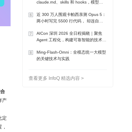
claude.md、skills 和 hooks，模型自
己会想办法
近 300 万人围观卡帕西亲测 Opus 5：
6
两小时写完 5500 行代码， 却连自己
写的游戏都玩不了
AICon 深圳 2026 全日程揭晓｜聚焦
7
Agent 工程化，构建可靠智能的技术路
径
Ming-Flash-Omni：全模态统一大模型
8
的关键技术与实践
查看更多 InfoQ 精选内容 >
能合
样产
化定
置，