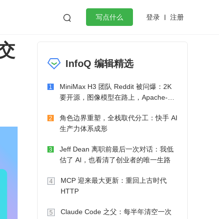
登录
注册

写点什么
交
效工作
数据库
Python
音视频
InfoQ 编辑精选
golang
微服务架构
flutter
MiniMax H3 团队 Reddit 被问爆：2K
1
要开源，图像模型在路上，Apache-2.0
也在考虑了
角色边界重塑，全栈取代分工：快手 AI
2
生产力体系成形
Jeff Dean 离职前最后一次对话：我低
3
估了 AI，也看清了创业者的唯一生路
MCP 迎来最大更新：重回上古时代
4
HTTP
Claude Code 之父：每半年清空一次
5