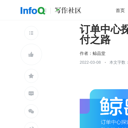
首页
订单中心
移动开发
Java
开源
架构
O

付之路
前端
AI
大数据
团队管理
查看更多

作者：
鲸品堂

2022-03-08
本文字数：


