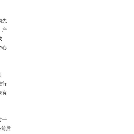
构先
，产
成
中心
目
进行
未有
付一
份前后