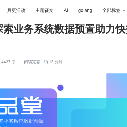
全部标签

月更活动
主题征文
AI
golang
探索业务系统数据预置助力快
penHarmony
算法
学习方法
Web3.0
高
程序员
运维
深度思考
低代码
redis
4437 字
阅读完需：约 15 分钟