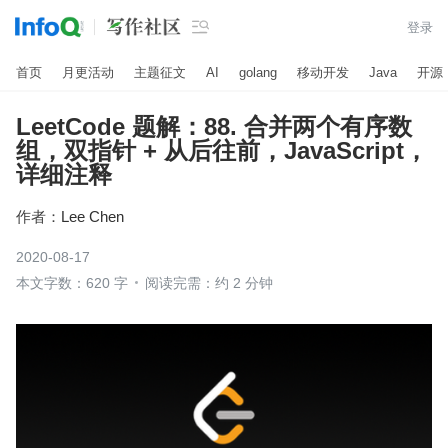

登录
首页
月更活动
主题征文
AI
golang
移动开发
Java
开源
LeetCode 题解：88. 合并两个有序数
组，双指针 + 从后往前，JavaScript，
详细注释
作者：
Lee Chen
2020-08-17
本文字数：620 字
阅读完需：约 2 分钟