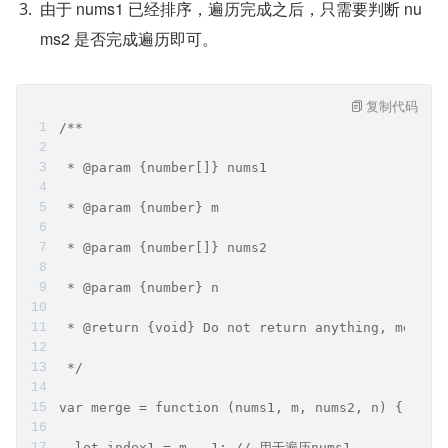
由于 nums1 已经排序，遍历完成之后，只需要判断 nu
ms2 是否完成遍历即可。
复制代码
/**
 * @param {number[]} nums1
 * @param {number} m
 * @param {number[]} nums2
 * @param {number} n
 * @return {void} Do not return anything, modify
 */
var merge = function (nums1, m, nums2, n) {
  let index1 = m - 1; // 用于遍历nums1。