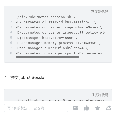
复制代码
./bin/kubernetes-session.sh \
-Dkubernetes.cluster-id=k8s-session-1 \
-Dkubernetes.container.image=<ImageName> \
-Dkubernetes.container.image.pull-policy=Always 
-Djobmanager.heap.size=4096m \
-Dtaskmanager.memory.process.size=4096m \
-Dtaskmanager.numberOfTaskSlots=4 \
-Dkubernetes.jobmanager.cpu=1 -Dkubernetes.taskm
提交 job 到 Session
复制代码
./bin/flink run -d -p 10 -e kubernetes-session -




写下你的想法，一起交流