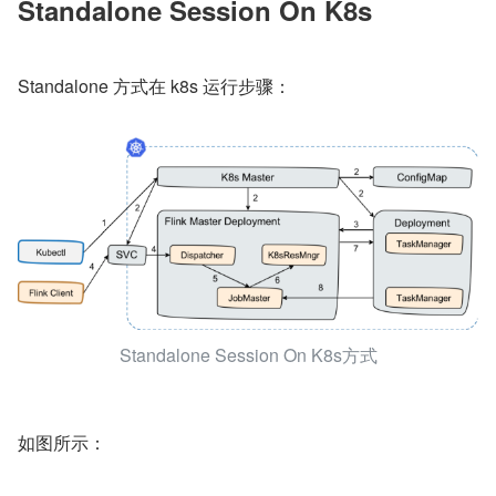
Standalone Session On K8s
Standalone 方式在 k8s 运行步骤：
Standalone Session On K8s方式
如图所示：