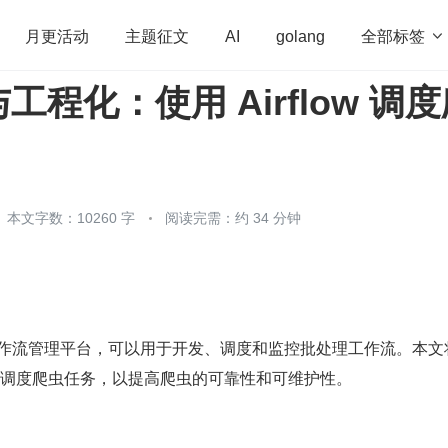
全部标签

月更活动
主题征文
AI
golang
程化：使用 Airflow 调
penHarmony
算法
学习方法
Web3.0
高
程序员
运维
深度思考
低代码
redis
本文字数：10260 字
阅读完需：约 34 分钟
开源的工作流管理平台，可以用于开发、调度和监控批处理工作流。本文
low 调度爬虫任务，以提高爬虫的可靠性和可维护性。