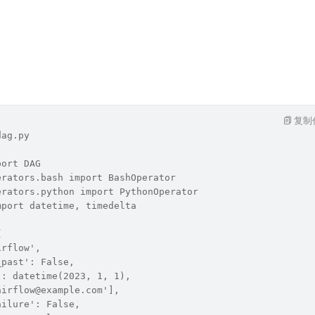
复制
dag.py
port DAG
erators.bash import BashOperator
erators.python import PythonOperator
mport datetime, timedelta
{
irflow',
_past': False,
': datetime(2023, 1, 1),
airflow@example.com'],
ailure': False,