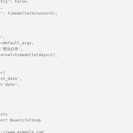
etry': False,
1,
y': timedelta(minutes=5),
g',
s=default_args,
n='爬虫任务',
terval=timedelta(days=1),
or(
int_date',
d='date',
ests
port BeautifulSoup
s://www.example.com'