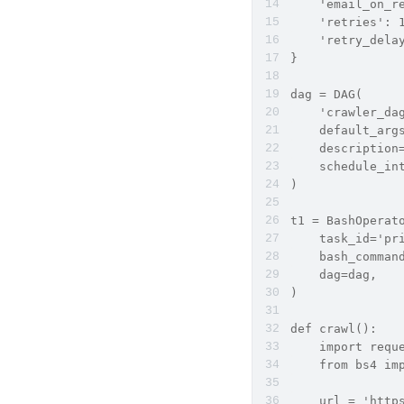
    'email_on_r
    'retries': 
    'retry_dela
}
dag = DAG(
    'crawler_da
    default_arg
    descriptio
    schedule_in
)
t1 = BashOperat
    task_id='pr
    bash_comman
    dag=dag,
)
def crawl():
    import requ
    from bs4 im
    url = 'http