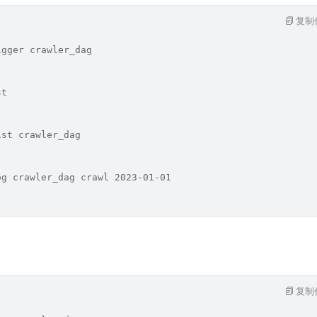
复制
igger crawler_dag
st
ist crawler_dag
og crawler_dag crawl 2023-01-01
复制