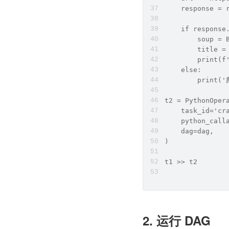
    response = 
    if response
        soup = 
        title =
        print(
    else:
        print(
t2 = PythonOper
    task_id='cr
    python_call
    dag=dag,
)
t1 >> t2
2. 运行 DAG