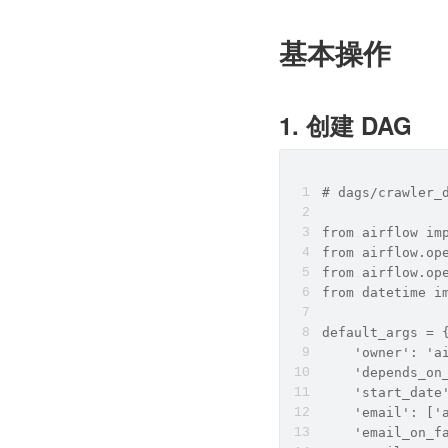
基本操作
1. 创建 DAG
# dags/crawler_
from airflow im
from airflow.op
from airflow.op
from datetime i
default_args = 
    'owner': 'a
    'depends_on
    'start_date
    'email': ['
    'email_on_f