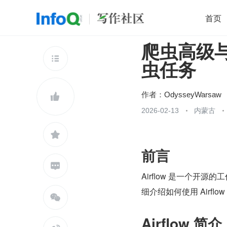
首页
爬虫高级与工
移动开发
Java
开源
架构
O

虫任务
前端
AI
大数据
团队管理
查看更多

作者：
OdysseyWarsaw

2026-02-13
内蒙古

前言

Airflow 是一个
细介绍如何使用 Airf

Airflow 简介