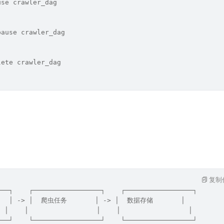
use crawler_dag
pause crawler_dag
lete crawler_dag
复制
───┐    ┌─────────────────┐    ┌─────────────────┐
    │ -> │  爬虫任务       │ -> │  数据存储       │
│    │                 │    │                 │
───┘    └─────────────────┘    └─────────────────┘