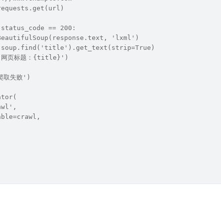
requests.get(url)
.status_code == 200:
BeautifulSoup(response.text, 'lxml')
 soup.find('title').get_text(strip=True)
f'网页标题：{title}')
'爬取失败')
ator(
awl',
able=crawl,