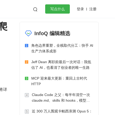
登录
注册

写点什么
度爬
效工作
数据库
Python
音视频
InfoQ 编辑精选
golang
微服务架构
flutter
角色边界重塑，全栈取代分工：快手 AI
1
生产力体系成形
Jeff Dean 离职前最后一次对话：我低
2
估了 AI，也看清了创业者的唯一生路
MCP 迎来最大更新：重回上古时代
3
HTTP
将详
Claude Code 之父：每半年清空一次
4
claude.md、skills 和 hooks，模型自
己会想办法
近 300 万人围观卡帕西亲测 Opus 5：
5