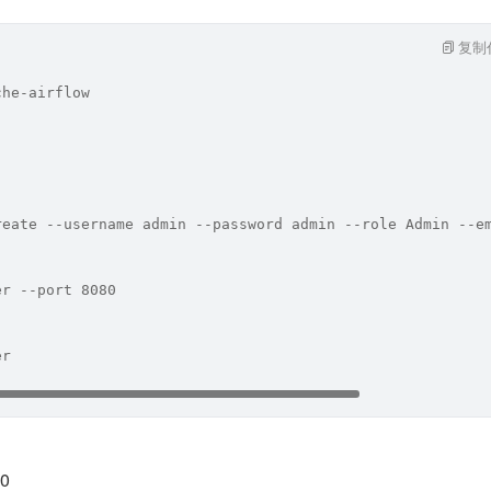
复制
che-airflow
reate --username admin --password admin --role Admin --e
er --port 8080
er
80